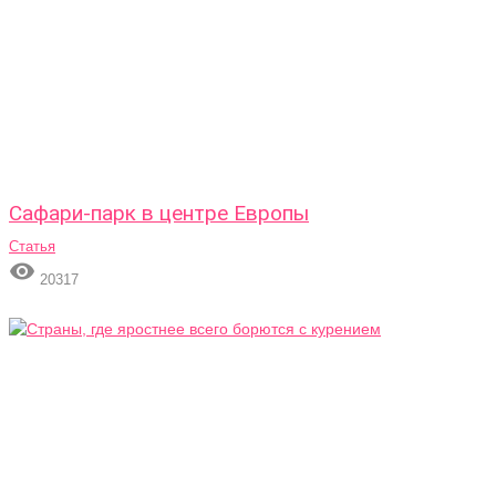
Сафари-парк в центре Европы
Статья

20317