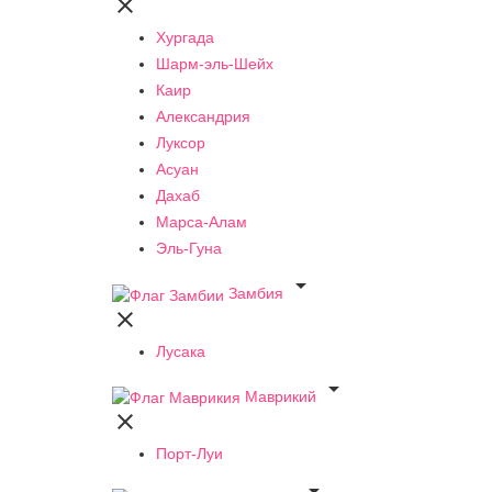

Хургада
Шарм-эль-Шейх
Каир
Александрия
Луксор
Асуан
Дахаб
Марса-Алам
Эль-Гуна

Замбия

Лусака

Маврикий

Порт-Луи
