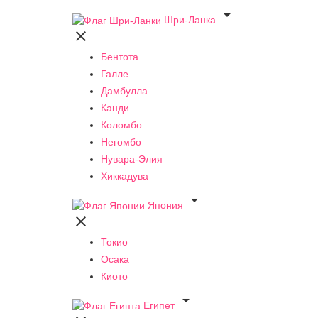

Шри-Ланка

Бентота
Галле
Дамбулла
Канди
Коломбо
Негомбо
Нувара-Элия
Хиккадува

Япония

Токио
Осака
Киото

Египет