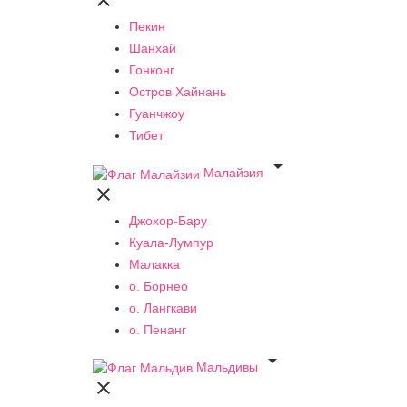

Пекин
Шанхай
Гонконг
Остров Хайнань
Гуанчжоу
Тибет

Малайзия

Джохор-Бару
Куала-Лумпур
Малакка
о. Борнео
о. Лангкави
о. Пенанг

Мальдивы
