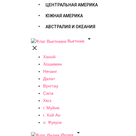
ЦЕНТРАЛЬНАЯ АМЕРИКА
ЮЖНАЯ АМЕРИКА
АВСТРАЛИЯ И ОКЕАНИЯ

Вьетнам

Ханой
Хошимин
Нячанг
Далат
Вунгтау
Сапа
Хюэ
г. Муйне
г. Хой Ан
о. Фукуок

Индия