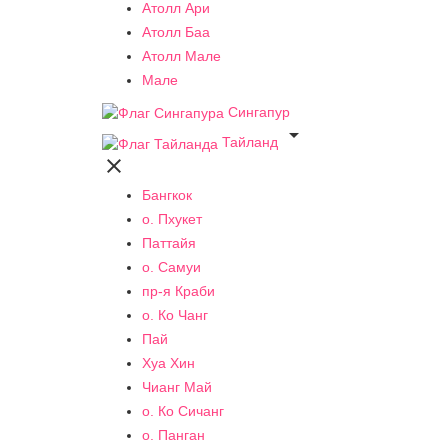
Атолл Ари
Атолл Баа
Атолл Мале
Мале
Сингапур

Тайланд

Бангкок
о. Пхукет
Паттайя
о. Самуи
пр-я Краби
о. Ко Чанг
Пай
Хуа Хин
Чианг Май
о. Ко Сичанг
о. Панган