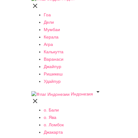

Гоа
Дели
Мумбаи
Керала
Агра
Калькутта
Варанаси
Джайпур
Ришикеш
Удайпур

Индонезия

о. Бали
о. Ява
о. Ломбок
Джакарта