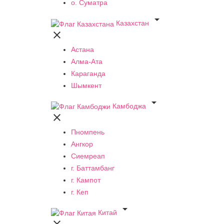
о. Суматра

Казахстан

Астана
Алма-Ата
Караганда
Шымкент

Камбоджа

Пномпень
Ангкор
Сиемреап
г. Баттамбанг
г. Кампот
г. Кеп

Китай