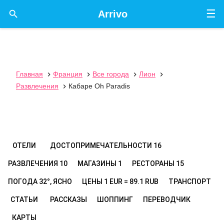
☰

Arrivo
Главная
Франция
Все города
Лион




Развлечения
Кабаре Oh Paradis

ОТЕЛИ
ДОСТОПРИМЕЧАТЕЛЬНОСТИ
16
РАЗВЛЕЧЕНИЯ
10
МАГАЗИНЫ
1
РЕСТОРАНЫ
15
ПОГОДА
32°, ЯСНО
ЦЕНЫ
1 EUR = 89.1 RUB
ТРАНСПОРТ
СТАТЬИ
РАССКАЗЫ
ШОППИНГ
ПЕРЕВОДЧИК
КАРТЫ