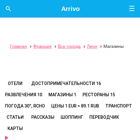
☰

Arrivo
Главная
Франция
Все города
Лион
Магазины




ОТЕЛИ
ДОСТОПРИМЕЧАТЕЛЬНОСТИ
16
РАЗВЛЕЧЕНИЯ
10
МАГАЗИНЫ
1
РЕСТОРАНЫ
15
ПОГОДА
30°, ЯСНО
ЦЕНЫ
1 EUR = 89.1 RUB
ТРАНСПОРТ
СТАТЬИ
РАССКАЗЫ
ШОППИНГ
ПЕРЕВОДЧИК
КАРТЫ
