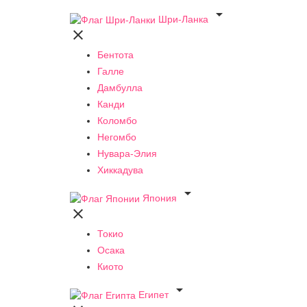

Шри-Ланка

Бентота
Галле
Дамбулла
Канди
Коломбо
Негомбо
Нувара-Элия
Хиккадува

Япония

Токио
Осака
Киото

Египет