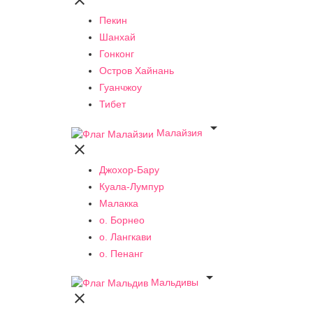

Пекин
Шанхай
Гонконг
Остров Хайнань
Гуанчжоу
Тибет

Малайзия

Джохор-Бару
Куала-Лумпур
Малакка
о. Борнео
о. Лангкави
о. Пенанг

Мальдивы
