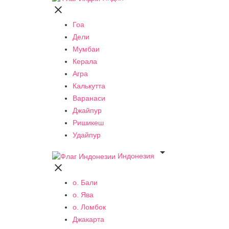

Гоа
Дели
Мумбаи
Керала
Агра
Калькутта
Варанаси
Джайпур
Ришикеш
Удайпур

Индонезия

о. Бали
о. Ява
о. Ломбок
Джакарта