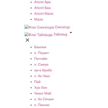
Атолл Ари
Атолл Баа
Атолл Мале
Мале
Сингапур

Тайланд

Бангкок
о. Пхукет
Паттайя
о. Самуи
пр-я Краби
о. Ко Чанг
Пай
Хуа Хин
Чианг Май
о. Ко Сичанг
о. Панган