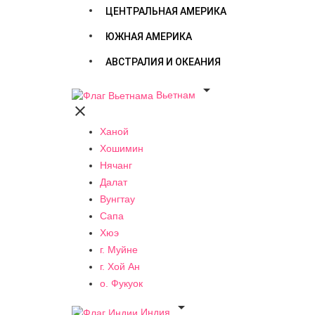
ЦЕНТРАЛЬНАЯ АМЕРИКА
ЮЖНАЯ АМЕРИКА
АВСТРАЛИЯ И ОКЕАНИЯ

Вьетнам

Ханой
Хошимин
Нячанг
Далат
Вунгтау
Сапа
Хюэ
г. Муйне
г. Хой Ан
о. Фукуок

Индия