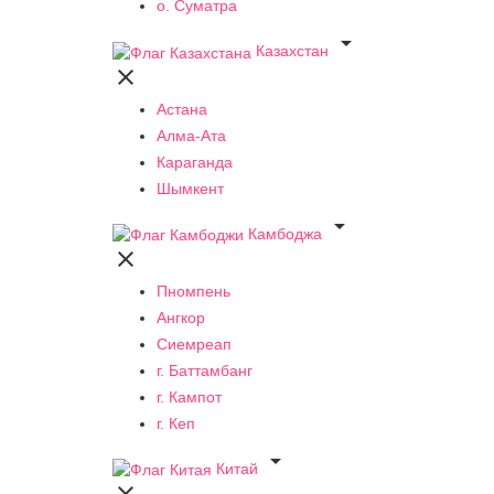
о. Суматра

Казахстан

Астана
Алма-Ата
Караганда
Шымкент

Камбоджа

Пномпень
Ангкор
Сиемреап
г. Баттамбанг
г. Кампот
г. Кеп

Китай