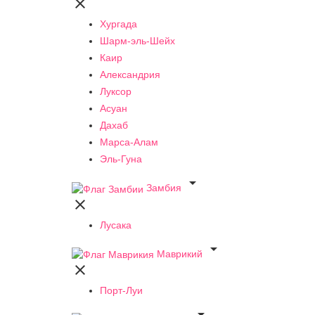

Хургада
Шарм-эль-Шейх
Каир
Александрия
Луксор
Асуан
Дахаб
Марса-Алам
Эль-Гуна

Замбия

Лусака

Маврикий

Порт-Луи
