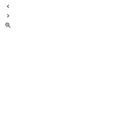


