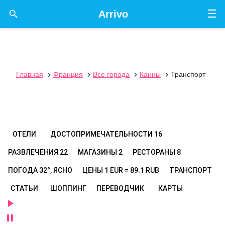
☰

Arrivo
Главная
Франция
Все города
Канны
Транспорт




ОТЕЛИ
ДОСТОПРИМЕЧАТЕЛЬНОСТИ
16
РАЗВЛЕЧЕНИЯ
22
МАГАЗИНЫ
2
РЕСТОРАНЫ
8
ПОГОДА
32°, ЯСНО
ЦЕНЫ
1 EUR = 89.1 RUB
ТРАНСПОРТ
СТАТЬИ
ШОППИНГ
ПЕРЕВОДЧИК
КАРТЫ

