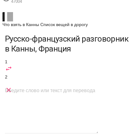
47004
Что взять в Канны
Список вещей в дорогу
Русско-французский разговорник
в Канны, Франция
1

2

Введите слово или текст для перевода