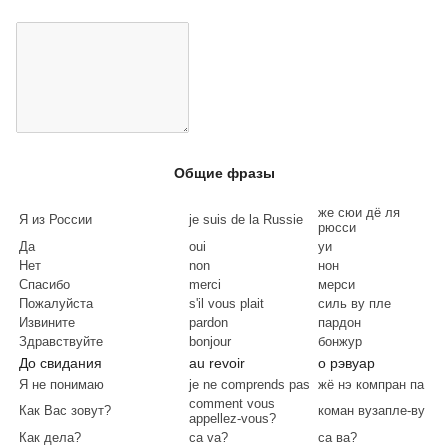
Общие фразы
же сюи дё ля
Я из России
je suis de la Russie
рюсси
Да
oui
уи
Нет
non
нон
Спасибо
merci
мерси
Пожалуйста
s'il vous plait
силь ву пле
Извините
pardon
пардон
Здравствуйте
bonjour
бонжур
До свидания
au revoir
о рэвуар
Я не понимаю
je ne comprends pas
жё нэ компран па
comment vous
Как Вас зовут?
коман вузапле-ву
appellez-vous?
Как дела?
ca va?
са ва?