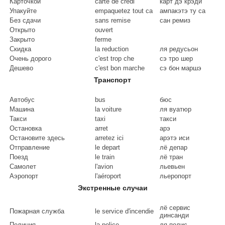
Карточкой
carte de credi
карт дэ крэди
Упакуйте
empaquetez tout ca
ампакэтэ ту са
Без сдачи
sans remise
сан ремиз
Открыто
ouvert
Закрыто
ferme
Скидка
la reduction
ля редусьон
Очень дорого
c'est trop che
сэ тро шер
Дешево
c'est bon marche
сэ бон маршэ
Транспорт
Автобус
bus
бюс
Машина
la voiture
ля вуатюр
Такси
taxi
такси
Остановка
arret
арэ
Остановите здесь
arretez ici
арэтэ иси
Отправление
le depart
лё депар
Поезд
le train
лё тран
Самолет
l'avion
льевьен
Аэропорт
l'aéroport
льеропорт
Экстренные случаи
лё сервис
Пожарная служба
le service d'incendie
динсанди
Полиция
la police
ля полис