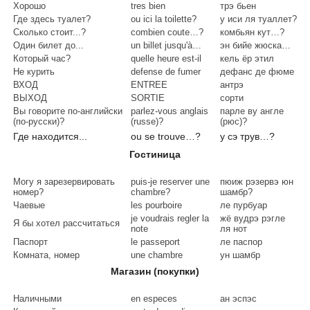
Хорошо
tres bien
трэ бьен
Где здесь туалет?
ou ici la toilette?
у иси ля туаллет?
Сколько стоит...?
combien coute…?
комбьян кут…?
Один билет до...
un billet jusqu'à…
эн бийе жюска…
Который час?
quelle heure est-il
кель ёр этил
Не курить
defense de fumer
дефанс де фюме
ВХОД
ENTREE
антрэ
ВЫХОД
SORTIE
сорти
Вы говорите по-английски
parlez-vous anglais
парле ву англе
(по-русски)?
(russe)?
(рюс)?
Где находится...
ou se trouve…?
у сэ трув…?
Гостиница
Могу я зарезервировать
puis-je reserver une
пюиж рэзервэ юн
номер?
chambre?
шамбр?
Чаевые
les pourboire
ле пурбуар
je voudrais regler la
жё вудрэ рэгле
Я бы хотел рассчитаться
note
ля нот
Паспорт
le passeport
ле паспор
Комната, номер
une chambre
ун шамбр
Магазин (покупки)
Наличными
en especes
ан эспэс