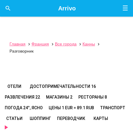
☰

Arrivo
Главная
Франция
Все города
Канны




Разговорник
ОТЕЛИ
ДОСТОПРИМЕЧАТЕЛЬНОСТИ
16
РАЗВЛЕЧЕНИЯ
22
МАГАЗИНЫ
2
РЕСТОРАНЫ
8
ПОГОДА
24°, ЯСНО
ЦЕНЫ
1 EUR = 89.1 RUB
ТРАНСПОРТ
СТАТЬИ
ШОППИНГ
ПЕРЕВОДЧИК
КАРТЫ
