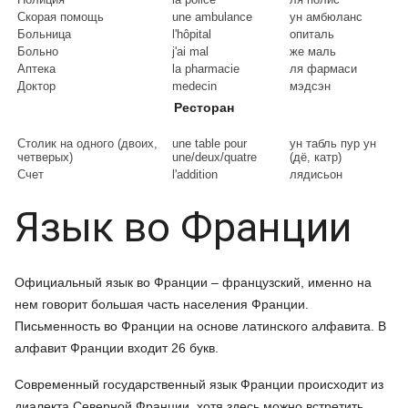
Скорая помощь
une ambulance
ун амбюланс
Больница
l'hôpital
опиталь
Больно
j'ai mal
же маль
Аптека
la pharmacie
ля фармаси
Доктор
medecin
мэдсэн
Ресторан
Столик на одного (двоих,
une table pour
ун табль пур ун
четверых)
une/deux/quatre
(дё, катр)
Счет
l'addition
лядисьон
Язык во Франции
Официальный язык во Франции – французский, именно на
нем говорит большая часть населения Франции.
Письменность во Франции на основе латинского алфавита. В
алфавит Франции входит 26 букв.
Современный государственный язык Франции происходит из
диалекта Северной Франции, хотя здесь можно встретить