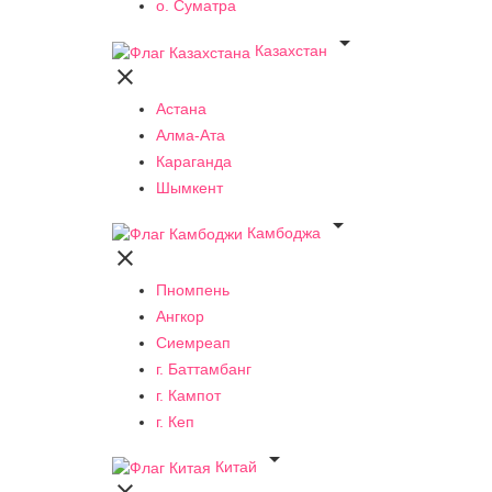
о. Суматра

Казахстан

Астана
Алма-Ата
Караганда
Шымкент

Камбоджа

Пномпень
Ангкор
Сиемреап
г. Баттамбанг
г. Кампот
г. Кеп

Китай