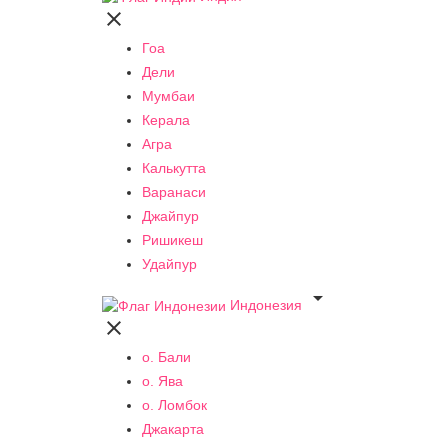

Гоа
Дели
Мумбаи
Керала
Агра
Калькутта
Варанаси
Джайпур
Ришикеш
Удайпур

Индонезия

о. Бали
о. Ява
о. Ломбок
Джакарта