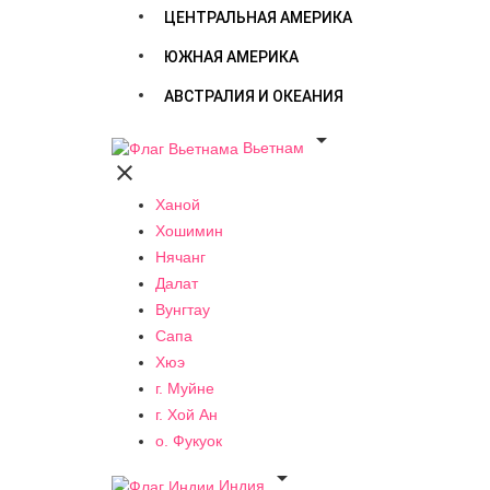
ЦЕНТРАЛЬНАЯ АМЕРИКА
ЮЖНАЯ АМЕРИКА
АВСТРАЛИЯ И ОКЕАНИЯ

Вьетнам

Ханой
Хошимин
Нячанг
Далат
Вунгтау
Сапа
Хюэ
г. Муйне
г. Хой Ан
о. Фукуок

Индия