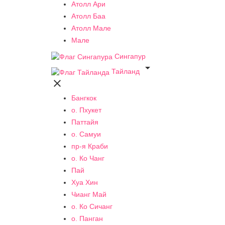
Атолл Ари
Атолл Баа
Атолл Мале
Мале
Сингапур

Тайланд

Бангкок
о. Пхукет
Паттайя
о. Самуи
пр-я Краби
о. Ко Чанг
Пай
Хуа Хин
Чианг Май
о. Ко Сичанг
о. Панган