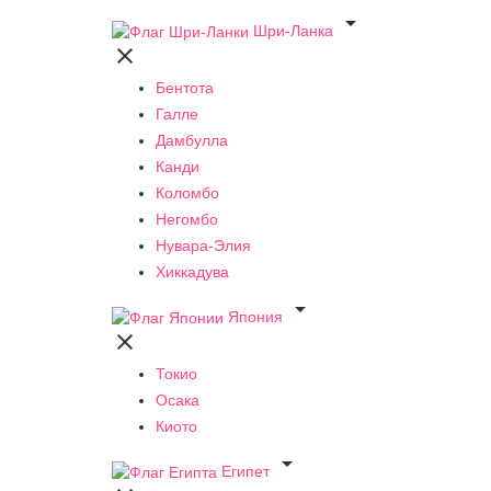

Шри-Ланка

Бентота
Галле
Дамбулла
Канди
Коломбо
Негомбо
Нувара-Элия
Хиккадува

Япония

Токио
Осака
Киото

Египет