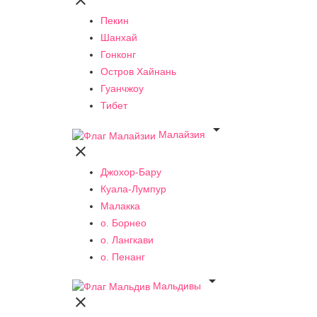

Пекин
Шанхай
Гонконг
Остров Хайнань
Гуанчжоу
Тибет

Малайзия

Джохор-Бару
Куала-Лумпур
Малакка
о. Борнео
о. Лангкави
о. Пенанг

Мальдивы
