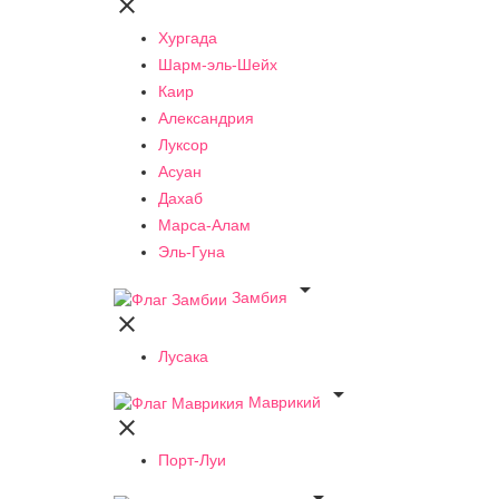

Хургада
Шарм-эль-Шейх
Каир
Александрия
Луксор
Асуан
Дахаб
Марса-Алам
Эль-Гуна

Замбия

Лусака

Маврикий

Порт-Луи
