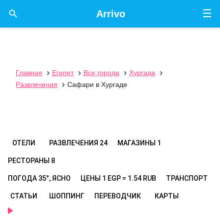
☰

Arrivo
Главная
Египет
Все города
Хургада




Развлечения
Сафари в Хургаде

ОТЕЛИ
РАЗВЛЕЧЕНИЯ
24
МАГАЗИНЫ
1
РЕСТОРАНЫ
8
ПОГОДА
35°, ЯСНО
ЦЕНЫ
1 EGP = 1.54 RUB
ТРАНСПОРТ
СТАТЬИ
ШОППИНГ
ПЕРЕВОДЧИК
КАРТЫ
