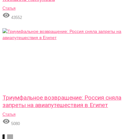
Статья

43552
Триумфальное возвращение: Россия сняла
запреты на авиапутешествия в Египет
Статья

5080