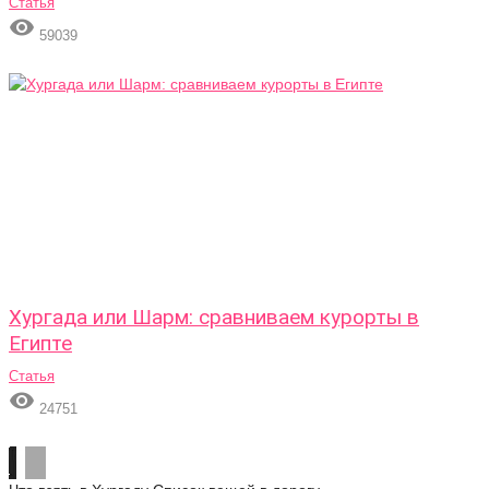
Статья

59039
Хургада или Шарм: сравниваем курорты в
Египте
Статья

24751