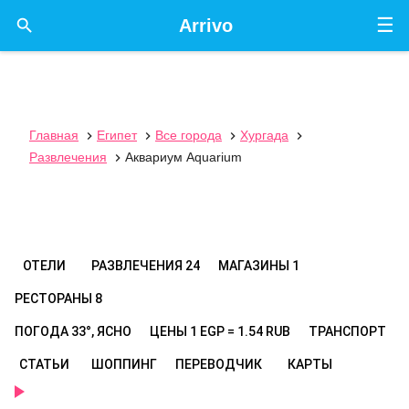
☰

Arrivo
Главная
Египет
Все города
Хургада




Развлечения
Аквариум Aquarium

ОТЕЛИ
РАЗВЛЕЧЕНИЯ
24
МАГАЗИНЫ
1
РЕСТОРАНЫ
8
ПОГОДА
33°, ЯСНО
ЦЕНЫ
1 EGP = 1.54 RUB
ТРАНСПОРТ
СТАТЬИ
ШОППИНГ
ПЕРЕВОДЧИК
КАРТЫ
