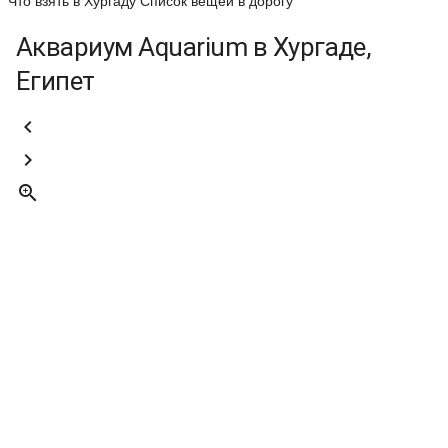
Что взять в Хургаду
Список вещей в дорогу
Аквариум Aquarium в Хургаде,
Египет


