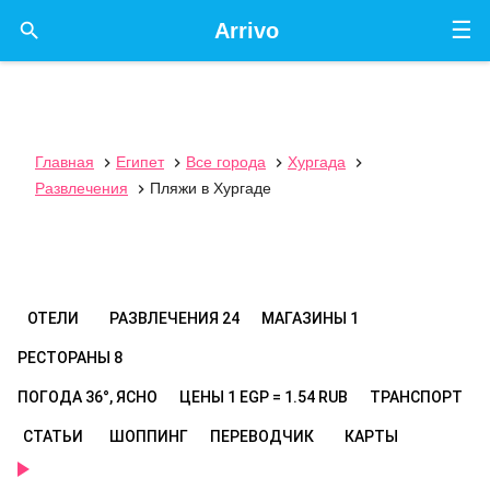
☰

Arrivo
Главная
Египет
Все города
Хургада




Развлечения
Пляжи в Хургаде

ОТЕЛИ
РАЗВЛЕЧЕНИЯ
24
МАГАЗИНЫ
1
РЕСТОРАНЫ
8
ПОГОДА
36°, ЯСНО
ЦЕНЫ
1 EGP = 1.54 RUB
ТРАНСПОРТ
СТАТЬИ
ШОППИНГ
ПЕРЕВОДЧИК
КАРТЫ
