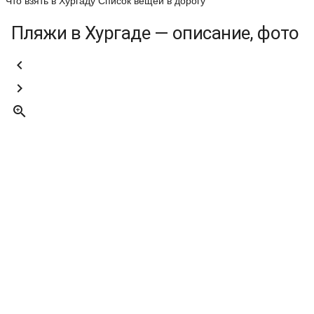
Что взять в Хургаду
Список вещей в дорогу
Пляжи в Хургаде — описание, фото


