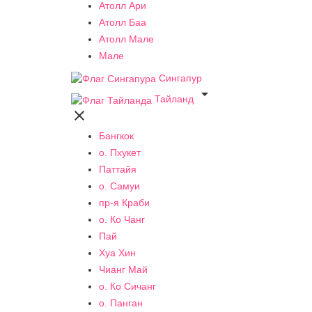
Атолл Ари
Атолл Баа
Атолл Мале
Мале
Сингапур

Тайланд

Бангкок
о. Пхукет
Паттайя
о. Самуи
пр-я Краби
о. Ко Чанг
Пай
Хуа Хин
Чианг Май
о. Ко Сичанг
о. Панган