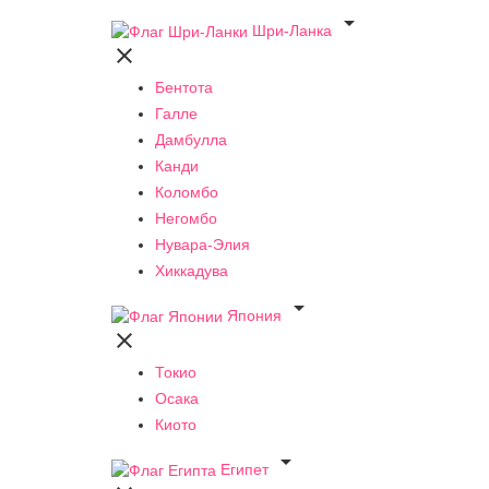

Шри-Ланка

Бентота
Галле
Дамбулла
Канди
Коломбо
Негомбо
Нувара-Элия
Хиккадува

Япония

Токио
Осака
Киото

Египет