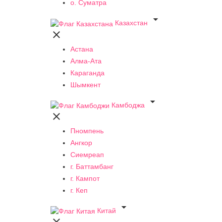
о. Суматра

Казахстан

Астана
Алма-Ата
Караганда
Шымкент

Камбоджа

Пномпень
Ангкор
Сиемреап
г. Баттамбанг
г. Кампот
г. Кеп

Китай