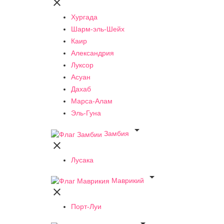

Хургада
Шарм-эль-Шейх
Каир
Александрия
Луксор
Асуан
Дахаб
Марса-Алам
Эль-Гуна

Замбия

Лусака

Маврикий

Порт-Луи
