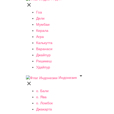

Гоа
Дели
Мумбаи
Керала
Агра
Калькутта
Варанаси
Джайпур
Ришикеш
Удайпур

Индонезия

о. Бали
о. Ява
о. Ломбок
Джакарта