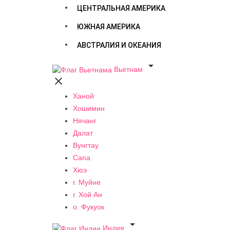
ЦЕНТРАЛЬНАЯ АМЕРИКА
ЮЖНАЯ АМЕРИКА
АВСТРАЛИЯ И ОКЕАНИЯ

Вьетнам

Ханой
Хошимин
Нячанг
Далат
Вунгтау
Сапа
Хюэ
г. Муйне
г. Хой Ан
о. Фукуок

Индия