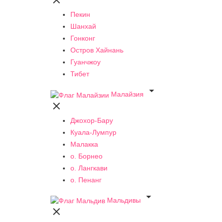

Пекин
Шанхай
Гонконг
Остров Хайнань
Гуанчжоу
Тибет

Малайзия

Джохор-Бару
Куала-Лумпур
Малакка
о. Борнео
о. Лангкави
о. Пенанг

Мальдивы
