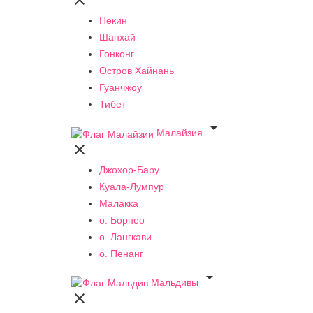

Пекин
Шанхай
Гонконг
Остров Хайнань
Гуанчжоу
Тибет

Малайзия

Джохор-Бару
Куала-Лумпур
Малакка
о. Борнео
о. Лангкави
о. Пенанг

Мальдивы
