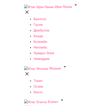

Шри-Ланка

Бентота
Галле
Дамбулла
Канди
Коломбо
Негомбо
Нувара-Элия
Хиккадува

Япония

Токио
Осака
Киото

Египет