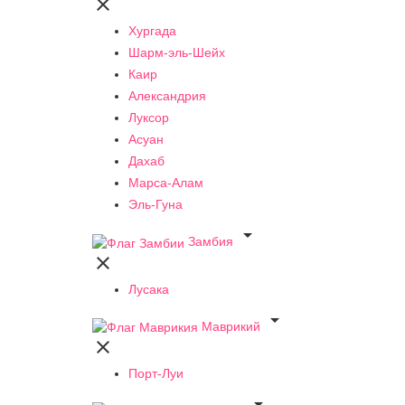

Хургада
Шарм-эль-Шейх
Каир
Александрия
Луксор
Асуан
Дахаб
Марса-Алам
Эль-Гуна

Замбия

Лусака

Маврикий

Порт-Луи
