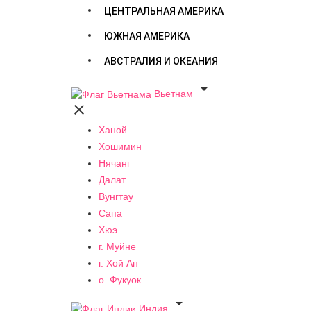
ЦЕНТРАЛЬНАЯ АМЕРИКА
ЮЖНАЯ АМЕРИКА
АВСТРАЛИЯ И ОКЕАНИЯ

Вьетнам

Ханой
Хошимин
Нячанг
Далат
Вунгтау
Сапа
Хюэ
г. Муйне
г. Хой Ан
о. Фукуок

Индия