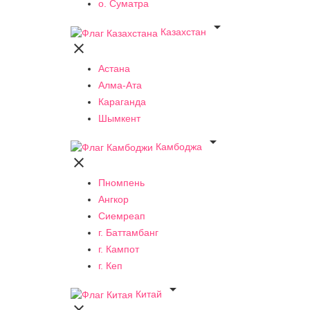
о. Суматра

Казахстан

Астана
Алма-Ата
Караганда
Шымкент

Камбоджа

Пномпень
Ангкор
Сиемреап
г. Баттамбанг
г. Кампот
г. Кеп

Китай