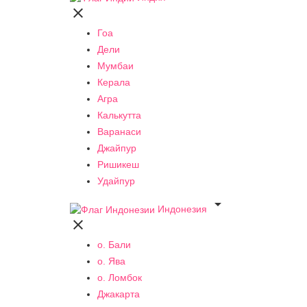

Гоа
Дели
Мумбаи
Керала
Агра
Калькутта
Варанаси
Джайпур
Ришикеш
Удайпур

Индонезия

о. Бали
о. Ява
о. Ломбок
Джакарта