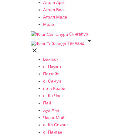
Атолл Ари
Атолл Баа
Атолл Мале
Мале
Сингапур

Тайланд

Бангкок
о. Пхукет
Паттайя
о. Самуи
пр-я Краби
о. Ко Чанг
Пай
Хуа Хин
Чианг Май
о. Ко Сичанг
о. Панган