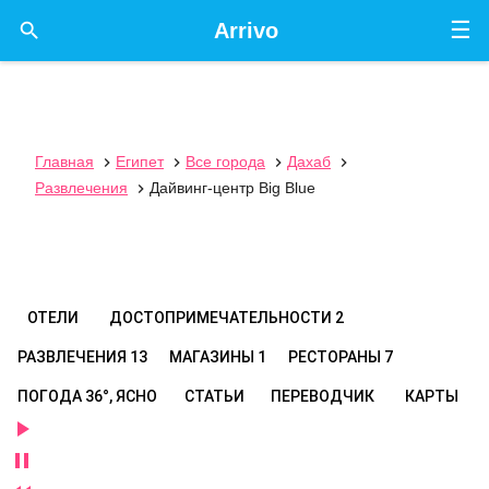
☰

Arrivo
Главная
Египет
Все города
Дахаб




Развлечения
Дайвинг-центр Big Blue

ОТЕЛИ
ДОСТОПРИМЕЧАТЕЛЬНОСТИ
2
РАЗВЛЕЧЕНИЯ
13
МАГАЗИНЫ
1
РЕСТОРАНЫ
7
ПОГОДА
36°, ЯСНО
СТАТЬИ
ПЕРЕВОДЧИК
КАРТЫ

