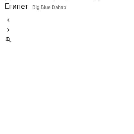
Египет
Big Blue Dahab


