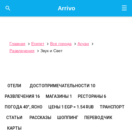
☰

Arrivo
Главная
Египет
Все города
Асуан




Развлечения
Звук и Свет

ОТЕЛИ
ДОСТОПРИМЕЧАТЕЛЬНОСТИ
10
РАЗВЛЕЧЕНИЯ
16
МАГАЗИНЫ
1
РЕСТОРАНЫ
6
ПОГОДА
40°, ЯСНО
ЦЕНЫ
1 EGP = 1.54 RUB
ТРАНСПОРТ
СТАТЬИ
РАССКАЗЫ
ШОППИНГ
ПЕРЕВОДЧИК
КАРТЫ