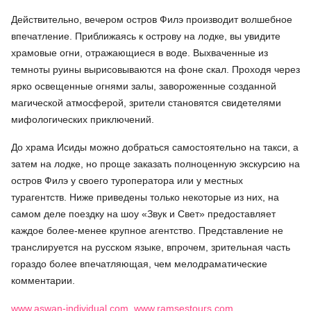
Действительно, вечером остров Филэ производит волшебное
впечатление. Приближаясь к острову на лодке, вы увидите
храмовые огни, отражающиеся в воде. Выхваченные из
темноты руины вырисовываются на фоне скал. Проходя через
ярко освещенные огнями залы, завороженные созданной
магической атмосферой, зрители становятся свидетелями
мифологических приключений.
До храма Исиды можно добраться самостоятельно на такси, а
затем на лодке, но проще заказать полноценную экскурсию на
остров Филэ у своего туроператора или у местных
турагентств. Ниже приведены только некоторые из них, на
самом деле поездку на шоу «Звук и Свет» предоставляет
каждое более-менее крупное агентство. Представление не
транслируется на русском языке, впрочем, зрительная часть
гораздо более впечатляющая, чем мелодраматические
комментарии.
www.aswan-individual.com
,
www.ramsestours.com
,