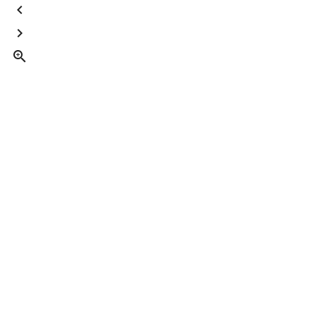


