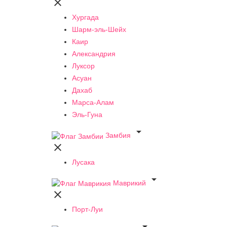

Хургада
Шарм-эль-Шейх
Каир
Александрия
Луксор
Асуан
Дахаб
Марса-Алам
Эль-Гуна

Замбия

Лусака

Маврикий

Порт-Луи
