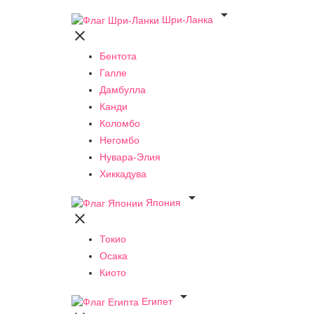

Шри-Ланка

Бентота
Галле
Дамбулла
Канди
Коломбо
Негомбо
Нувара-Элия
Хиккадува

Япония

Токио
Осака
Киото

Египет