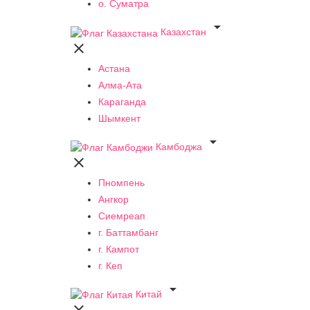
о. Суматра

Казахстан

Астана
Алма-Ата
Караганда
Шымкент

Камбоджа

Пномпень
Ангкор
Сиемреап
г. Баттамбанг
г. Кампот
г. Кеп

Китай