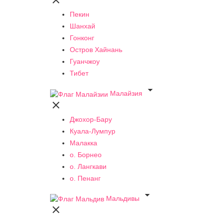

Пекин
Шанхай
Гонконг
Остров Хайнань
Гуанчжоу
Тибет

Малайзия

Джохор-Бару
Куала-Лумпур
Малакка
о. Борнео
о. Лангкави
о. Пенанг

Мальдивы
