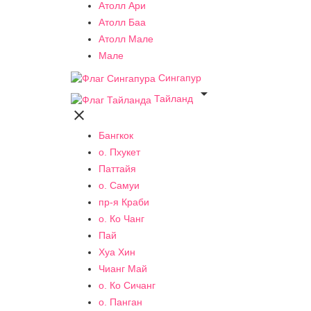
Атолл Ари
Атолл Баа
Атолл Мале
Мале
Сингапур

Тайланд

Бангкок
о. Пхукет
Паттайя
о. Самуи
пр-я Краби
о. Ко Чанг
Пай
Хуа Хин
Чианг Май
о. Ко Сичанг
о. Панган