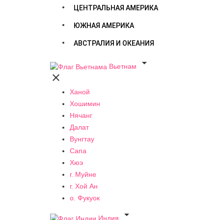
ЦЕНТРАЛЬНАЯ АМЕРИКА
ЮЖНАЯ АМЕРИКА
АВСТРАЛИЯ И ОКЕАНИЯ

Вьетнам

Ханой
Хошимин
Нячанг
Далат
Вунгтау
Сапа
Хюэ
г. Муйне
г. Хой Ан
о. Фукуок

Индия