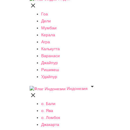

Гоа
Дели
Мумбаи
Керала
Агра
Калькутта
Варанаси
Джайпур
Ришикеш
Удайпур

Индонезия

о. Бали
о. Ява
о. Ломбок
Джакарта