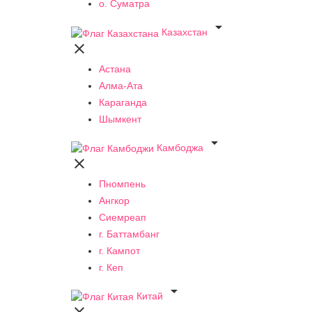
о. Суматра

Казахстан

Астана
Алма-Ата
Караганда
Шымкент

Камбоджа

Пномпень
Ангкор
Сиемреап
г. Баттамбанг
г. Кампот
г. Кеп

Китай