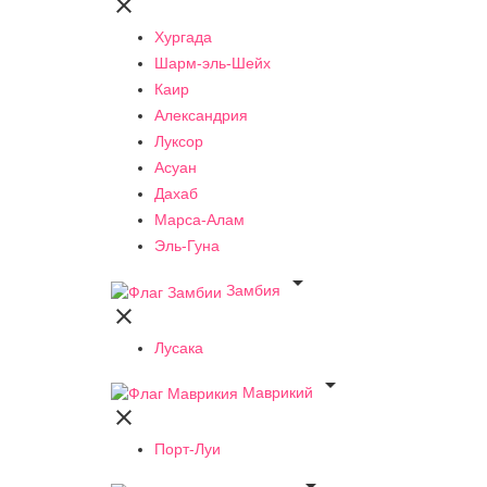

Хургада
Шарм-эль-Шейх
Каир
Александрия
Луксор
Асуан
Дахаб
Марса-Алам
Эль-Гуна

Замбия

Лусака

Маврикий

Порт-Луи
