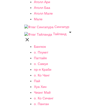
Атолл Ари
Атолл Баа
Атолл Мале
Мале
Сингапур

Тайланд

Бангкок
о. Пхукет
Паттайя
о. Самуи
пр-я Краби
о. Ко Чанг
Пай
Хуа Хин
Чианг Май
о. Ко Сичанг
о. Панган