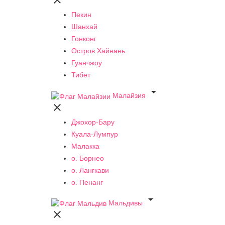

Пекин
Шанхай
Гонконг
Остров Хайнань
Гуанчжоу
Тибет

Малайзия

Джохор-Бару
Куала-Лумпур
Малакка
о. Борнео
о. Лангкави
о. Пенанг

Мальдивы
