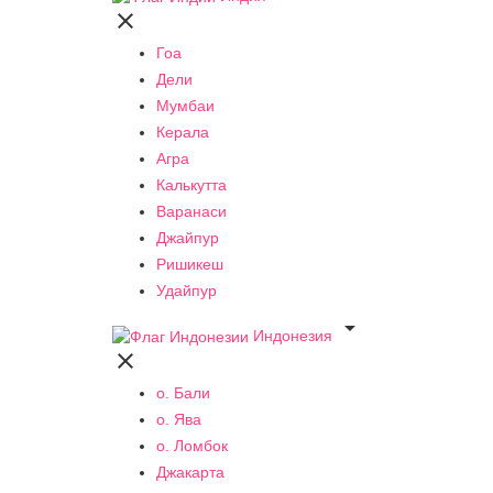

Гоа
Дели
Мумбаи
Керала
Агра
Калькутта
Варанаси
Джайпур
Ришикеш
Удайпур

Индонезия

о. Бали
о. Ява
о. Ломбок
Джакарта