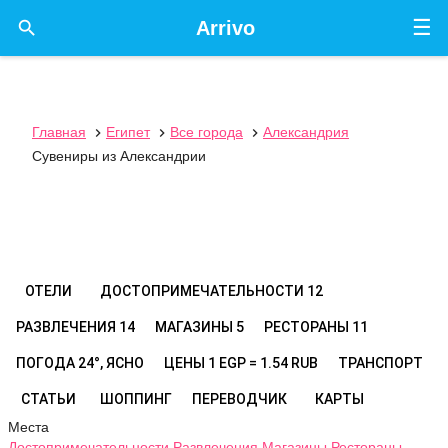
☰

Arrivo
Главная
Египет
Все города
Александрия



Сувениры из Александрии
ОТЕЛИ
ДОСТОПРИМЕЧАТЕЛЬНОСТИ
12
РАЗВЛЕЧЕНИЯ
14
МАГАЗИНЫ
5
РЕСТОРАНЫ
11
ПОГОДА
24°, ЯСНО
ЦЕНЫ
1 EGP = 1.54 RUB
ТРАНСПОРТ
СТАТЬИ
ШОППИНГ
ПЕРЕВОДЧИК
КАРТЫ
Места
Достопримечательности
Развлечения
Магазины
Рестораны