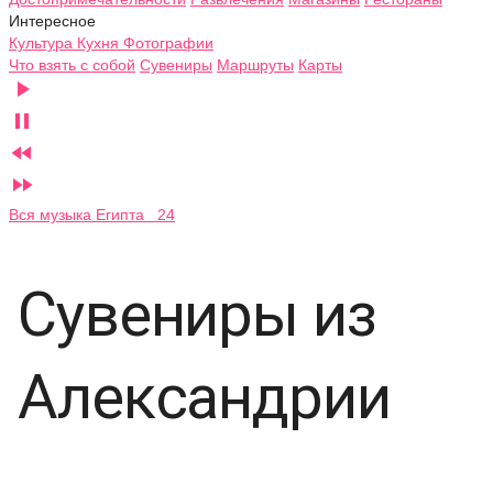
Интересное
Культура
Кухня
Фотографии
Что взять с собой
Сувениры
Маршруты
Карты




Вся музыка Египта 24
Сувениры из
Александрии