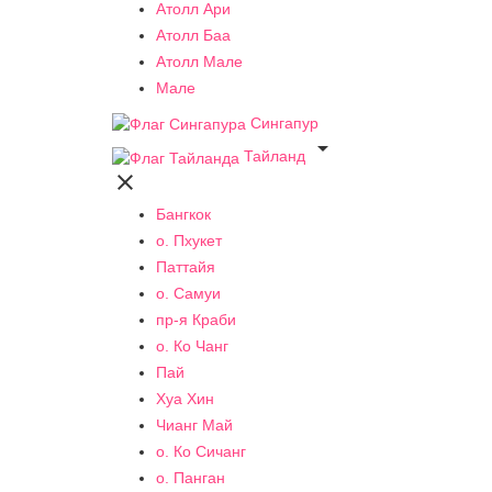
Атолл Ари
Атолл Баа
Атолл Мале
Мале
Сингапур

Тайланд

Бангкок
о. Пхукет
Паттайя
о. Самуи
пр-я Краби
о. Ко Чанг
Пай
Хуа Хин
Чианг Май
о. Ко Сичанг
о. Панган