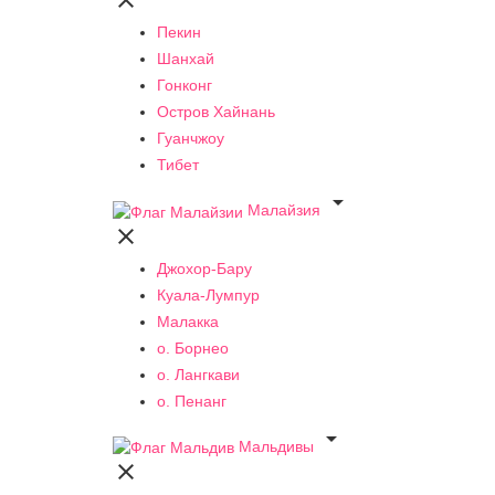

Пекин
Шанхай
Гонконг
Остров Хайнань
Гуанчжоу
Тибет

Малайзия

Джохор-Бару
Куала-Лумпур
Малакка
о. Борнео
о. Лангкави
о. Пенанг

Мальдивы
