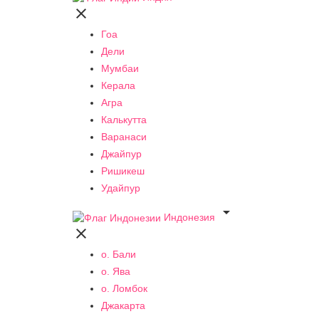

Гоа
Дели
Мумбаи
Керала
Агра
Калькутта
Варанаси
Джайпур
Ришикеш
Удайпур

Индонезия

о. Бали
о. Ява
о. Ломбок
Джакарта