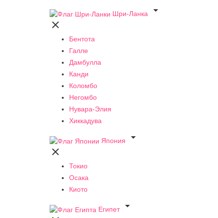

Шри-Ланка

Бентота
Галле
Дамбулла
Канди
Коломбо
Негомбо
Нувара-Элия
Хиккадува

Япония

Токио
Осака
Киото

Египет