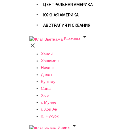
ЦЕНТРАЛЬНАЯ АМЕРИКА
ЮЖНАЯ АМЕРИКА
АВСТРАЛИЯ И ОКЕАНИЯ

Вьетнам

Ханой
Хошимин
Нячанг
Далат
Вунгтау
Сапа
Хюэ
г. Муйне
г. Хой Ан
о. Фукуок

Индия