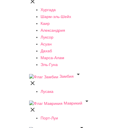

Хургада
Шарм-эль-Шейх
Каир
Александрия
Луксор
Асуан
Дахаб
Марса-Алам
Эль-Гуна

Замбия

Лусака

Маврикий

Порт-Луи
