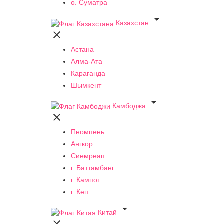
о. Суматра

Казахстан

Астана
Алма-Ата
Караганда
Шымкент

Камбоджа

Пномпень
Ангкор
Сиемреап
г. Баттамбанг
г. Кампот
г. Кеп

Китай