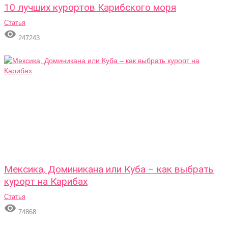
10 лучших курортов Карибского моря
Статья

247243
Мексика, Доминикана или Куба – как выбрать
курорт на Карибах
Статья

74868