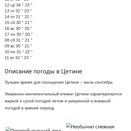
12 ср
34 °
23 °
13 чт
32 °
23 °
14 пт
31 °
22 °
15 сб
30 °
21 °
16 вс
30 °
20 °
17 пн
30 °
20 °
08 сб
31 °
21 °
09 вс
30 °
21 °
10 пн
31 °
22 °
11 вт
32 °
23 °
Описание погоды в Цетине
Лучшее время для посещения Цетине – июль-сентябрь.
Умеренно-континентальный климат Цетине характеризуется
жаркой и сухой погодой летом и умеренной и влажной
погодой в зимний период.