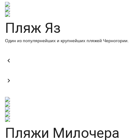
Пляж Яз
Один из популярнейших и крупнейших пляжей Черногории.


Пляжи Милочера