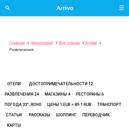
☰

Arrivo
Главная
Черногория
Все города
Будва




Развлечения
ОТЕЛИ
ДОСТОПРИМЕЧАТЕЛЬНОСТИ
12
РАЗВЛЕЧЕНИЯ
24
МАГАЗИНЫ
4
РЕСТОРАНЫ
6
ПОГОДА
33°, ЯСНО
ЦЕНЫ
1 EUR = 89.1 RUB
ТРАНСПОРТ
СТАТЬИ
РАССКАЗЫ
ШОППИНГ
ПЕРЕВОДЧИК
КАРТЫ