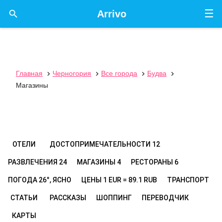
☰

Arrivo
Главная
Черногория
Все города
Будва




Магазины
ОТЕЛИ
ДОСТОПРИМЕЧАТЕЛЬНОСТИ
12
РАЗВЛЕЧЕНИЯ
24
МАГАЗИНЫ
4
РЕСТОРАНЫ
6
ПОГОДА
26°, ЯСНО
ЦЕНЫ
1 EUR = 89.1 RUB
ТРАНСПОРТ
СТАТЬИ
РАССКАЗЫ
ШОППИНГ
ПЕРЕВОДЧИК
КАРТЫ