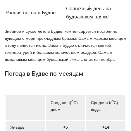
Солнечный день на
Ранняя весна в Будве
будванском пляже
Знойное и сухое лето в Будве, компенсируется постоянно
дующим с моря прохладным бризом. Самым жарким месяцем
в году является июль. Зима в Будве отличается мягкой
температурой и большим количеством осадков. Самым
дождливым месяцем будванской зимы считается ноябрь.
Погода в Будве по месяцам
o
o
Средняя t(
C)
Средняя t(
C)
днем
воды
Январь
+5
+14