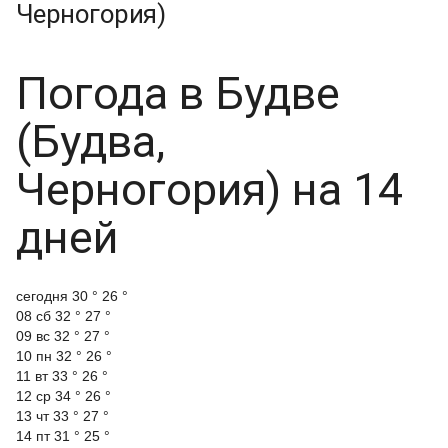
Черногория)
Погода в Будве
(Будва,
Черногория) на 14
дней
cегодня
30 °
26 °
08 сб
32 °
27 °
09 вс
32 °
27 °
10 пн
32 °
26 °
11 вт
33 °
26 °
12 ср
34 °
26 °
13 чт
33 °
27 °
14 пт
31 °
25 °