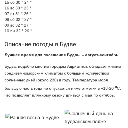
15 сб
30 °
24 °
16 вс
30 °
23 °
07 пт
31 °
26 °
08 сб
32 °
27 °
09 вс
32 °
27 °
10 пн
32 °
26 °
Описание погоды в Будве
Лучшее время для посещения Будвы – август-сентябрь.
Будва, подобно многим городам Адриатики, обладает мягким
средиземноморским климатом с большим количеством
солнечных дней (около 230) в году. Температура моря
о
большую часть года не опускается ниже отметки в +18-20
С
,
что позволяет пляжному сезону длиться с мая по октябрь.