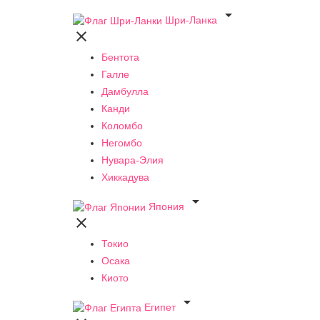

Шри-Ланка

Бентота
Галле
Дамбулла
Канди
Коломбо
Негомбо
Нувара-Элия
Хиккадува

Япония

Токио
Осака
Киото

Египет