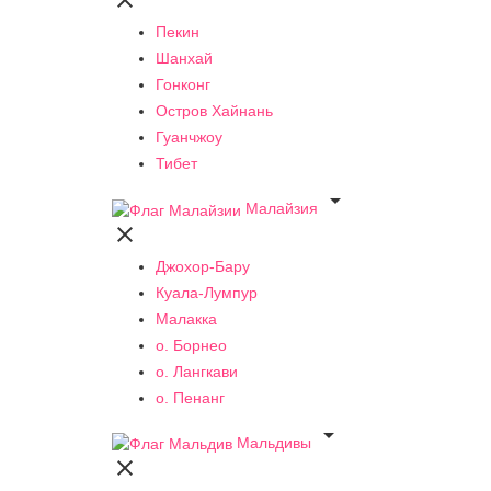

Пекин
Шанхай
Гонконг
Остров Хайнань
Гуанчжоу
Тибет

Малайзия

Джохор-Бару
Куала-Лумпур
Малакка
о. Борнео
о. Лангкави
о. Пенанг

Мальдивы
