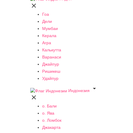

Гоа
Дели
Мумбаи
Керала
Агра
Калькутта
Варанаси
Джайпур
Ришикеш
Удайпур

Индонезия

о. Бали
о. Ява
о. Ломбок
Джакарта