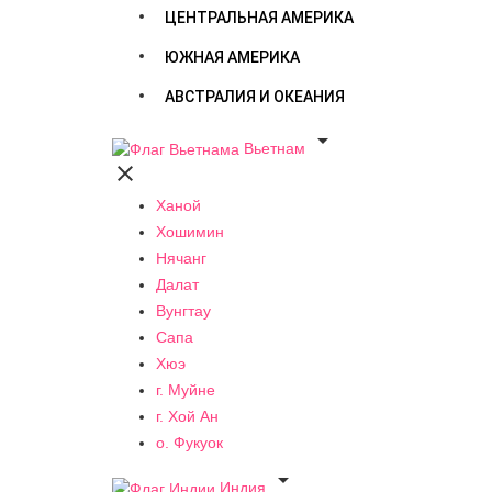
ЦЕНТРАЛЬНАЯ АМЕРИКА
ЮЖНАЯ АМЕРИКА
АВСТРАЛИЯ И ОКЕАНИЯ

Вьетнам

Ханой
Хошимин
Нячанг
Далат
Вунгтау
Сапа
Хюэ
г. Муйне
г. Хой Ан
о. Фукуок

Индия