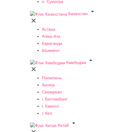
о. Суматра

Казахстан

Астана
Алма-Ата
Караганда
Шымкент

Камбоджа

Пномпень
Ангкор
Сиемреап
г. Баттамбанг
г. Кампот
г. Кеп

Китай