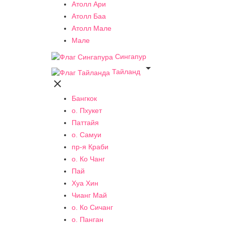
Атолл Ари
Атолл Баа
Атолл Мале
Мале
Сингапур

Тайланд

Бангкок
о. Пхукет
Паттайя
о. Самуи
пр-я Краби
о. Ко Чанг
Пай
Хуа Хин
Чианг Май
о. Ко Сичанг
о. Панган