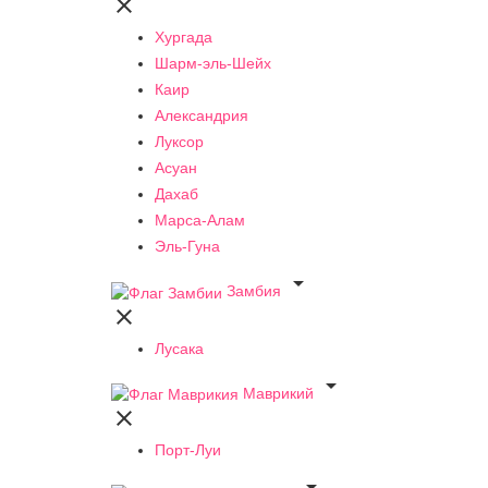

Хургада
Шарм-эль-Шейх
Каир
Александрия
Луксор
Асуан
Дахаб
Марса-Алам
Эль-Гуна

Замбия

Лусака

Маврикий

Порт-Луи
