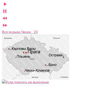




Вся музыка Чехии 24