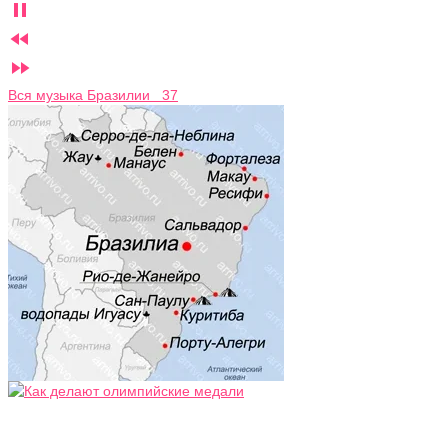



Вся музыка Бразилии 37