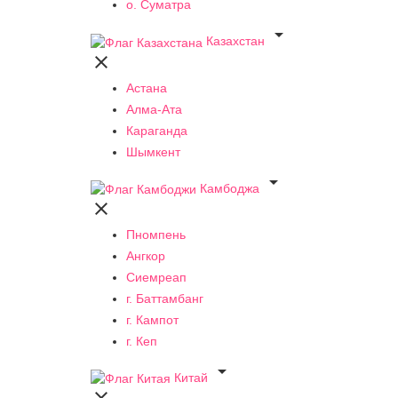
о. Суматра

Казахстан

Астана
Алма-Ата
Караганда
Шымкент

Камбоджа

Пномпень
Ангкор
Сиемреап
г. Баттамбанг
г. Кампот
г. Кеп

Китай