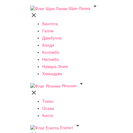

Шри-Ланка

Бентота
Галле
Дамбулла
Канди
Коломбо
Негомбо
Нувара-Элия
Хиккадува

Япония

Токио
Осака
Киото

Египет