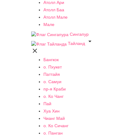
Атолл Ари
Атолл Баа
Атолл Мале
Мале
Сингапур

Тайланд

Бангкок
о. Пхукет
Паттайя
о. Самуи
пр-я Краби
о. Ко Чанг
Пай
Хуа Хин
Чианг Май
о. Ко Сичанг
о. Панган