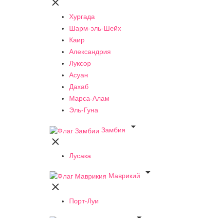

Хургада
Шарм-эль-Шейх
Каир
Александрия
Луксор
Асуан
Дахаб
Марса-Алам
Эль-Гуна

Замбия

Лусака

Маврикий

Порт-Луи
