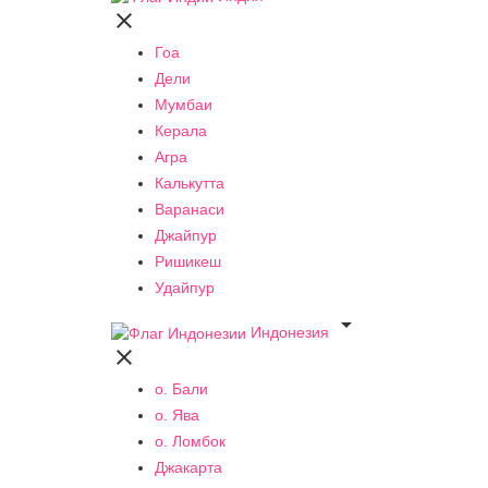

Гоа
Дели
Мумбаи
Керала
Агра
Калькутта
Варанаси
Джайпур
Ришикеш
Удайпур

Индонезия

о. Бали
о. Ява
о. Ломбок
Джакарта