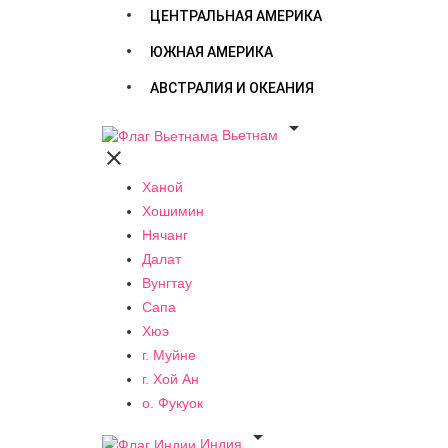
ЦЕНТРАЛЬНАЯ АМЕРИКА
ЮЖНАЯ АМЕРИКА
АВСТРАЛИЯ И ОКЕАНИЯ

Вьетнам

Ханой
Хошимин
Нячанг
Далат
Вунгтау
Сапа
Хюэ
г. Муйне
г. Хой Ан
о. Фукуок

Индия