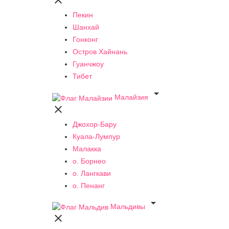

Пекин
Шанхай
Гонконг
Остров Хайнань
Гуанчжоу
Тибет

Малайзия

Джохор-Бару
Куала-Лумпур
Малакка
о. Борнео
о. Лангкави
о. Пенанг

Мальдивы
