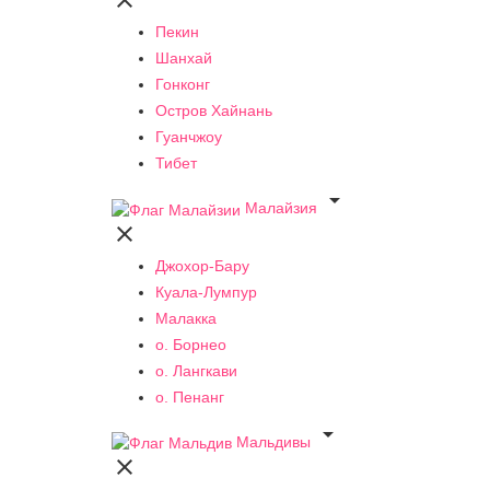

Пекин
Шанхай
Гонконг
Остров Хайнань
Гуанчжоу
Тибет

Малайзия

Джохор-Бару
Куала-Лумпур
Малакка
о. Борнео
о. Лангкави
о. Пенанг

Мальдивы
