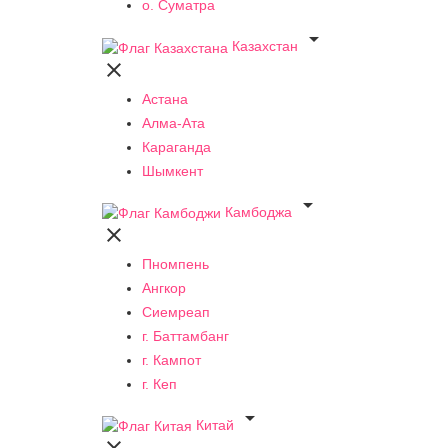
о. Суматра

Казахстан

Астана
Алма-Ата
Караганда
Шымкент

Камбоджа

Пномпень
Ангкор
Сиемреап
г. Баттамбанг
г. Кампот
г. Кеп

Китай