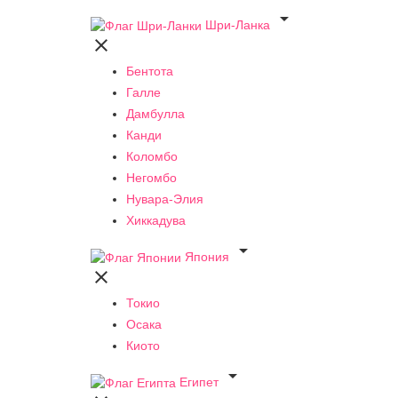

Шри-Ланка

Бентота
Галле
Дамбулла
Канди
Коломбо
Негомбо
Нувара-Элия
Хиккадува

Япония

Токио
Осака
Киото

Египет