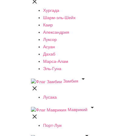

Хургада
Шарм-эль-Шейх
Каир
Александрия
Луксор
Асуан
Дахаб
Марса-Алам
Эль-Гуна

Замбия

Лусака

Маврикий

Порт-Луи
