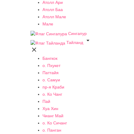
Атолл Ари
Атолл Баа
Атолл Мале
Мале
Сингапур

Тайланд

Бангкок
о. Пхукет
Паттайя
о. Самуи
пр-я Краби
о. Ко Чанг
Пай
Хуа Хин
Чианг Май
о. Ко Сичанг
о. Панган