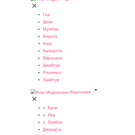

Гоа
Дели
Мумбаи
Керала
Агра
Калькутта
Варанаси
Джайпур
Ришикеш
Удайпур

Индонезия

о. Бали
о. Ява
о. Ломбок
Джакарта