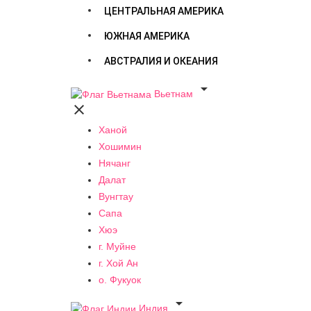
ЦЕНТРАЛЬНАЯ АМЕРИКА
ЮЖНАЯ АМЕРИКА
АВСТРАЛИЯ И ОКЕАНИЯ

Вьетнам

Ханой
Хошимин
Нячанг
Далат
Вунгтау
Сапа
Хюэ
г. Муйне
г. Хой Ан
о. Фукуок

Индия