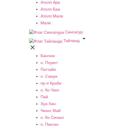
Атолл Ари
Атолл Баа
Атолл Мале
Мале
Сингапур

Тайланд

Бангкок
о. Пхукет
Паттайя
о. Самуи
пр-я Краби
о. Ко Чанг
Пай
Хуа Хин
Чианг Май
о. Ко Сичанг
о. Панган