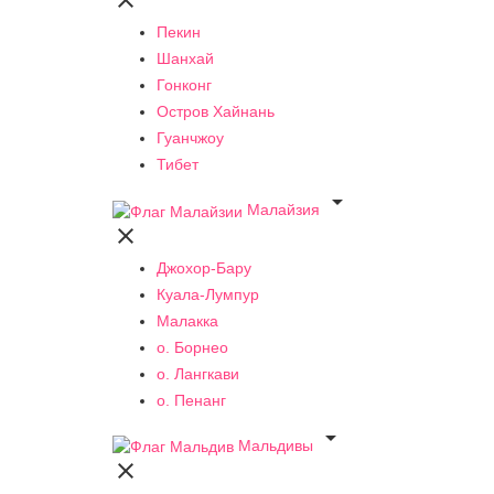

Пекин
Шанхай
Гонконг
Остров Хайнань
Гуанчжоу
Тибет

Малайзия

Джохор-Бару
Куала-Лумпур
Малакка
о. Борнео
о. Лангкави
о. Пенанг

Мальдивы
