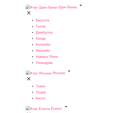

Шри-Ланка

Бентота
Галле
Дамбулла
Канди
Коломбо
Негомбо
Нувара-Элия
Хиккадува

Япония

Токио
Осака
Киото

Египет