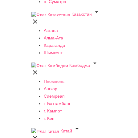
о. Суматра

Казахстан

Астана
Алма-Ата
Караганда
Шымкент

Камбоджа

Пномпень
Ангкор
Сиемреап
г. Баттамбанг
г. Кампот
г. Кеп

Китай