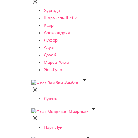

Хургада
Шарм-эль-Шейх
Каир
Александрия
Луксор
Асуан
Дахаб
Марса-Алам
Эль-Гуна

Замбия

Лусака

Маврикий

Порт-Луи
