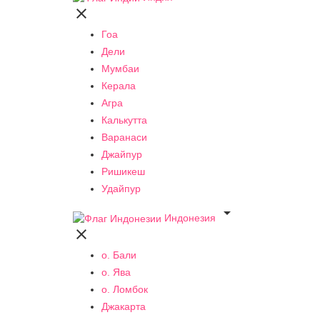

Гоа
Дели
Мумбаи
Керала
Агра
Калькутта
Варанаси
Джайпур
Ришикеш
Удайпур

Индонезия

о. Бали
о. Ява
о. Ломбок
Джакарта