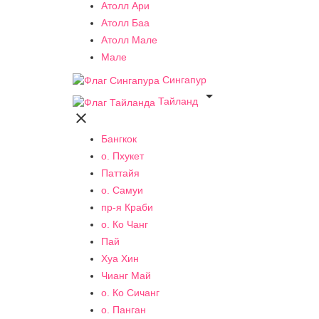
Атолл Ари
Атолл Баа
Атолл Мале
Мале
Сингапур

Тайланд

Бангкок
о. Пхукет
Паттайя
о. Самуи
пр-я Краби
о. Ко Чанг
Пай
Хуа Хин
Чианг Май
о. Ко Сичанг
о. Панган