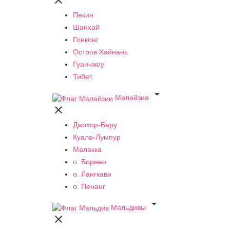

Пекин
Шанхай
Гонконг
Остров Хайнань
Гуанчжоу
Тибет

Малайзия

Джохор-Бару
Куала-Лумпур
Малакка
о. Борнео
о. Лангкави
о. Пенанг

Мальдивы
