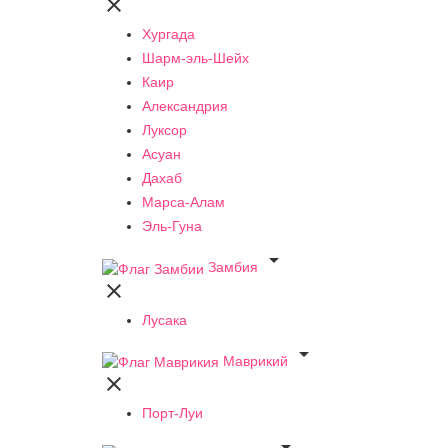

Хургада
Шарм-эль-Шейх
Каир
Александрия
Луксор
Асуан
Дахаб
Марса-Алам
Эль-Гуна

Замбия

Лусака

Маврикий

Порт-Луи
