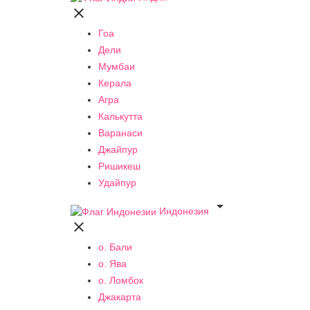

Гоа
Дели
Мумбаи
Керала
Агра
Калькутта
Варанаси
Джайпур
Ришикеш
Удайпур

Индонезия

о. Бали
о. Ява
о. Ломбок
Джакарта