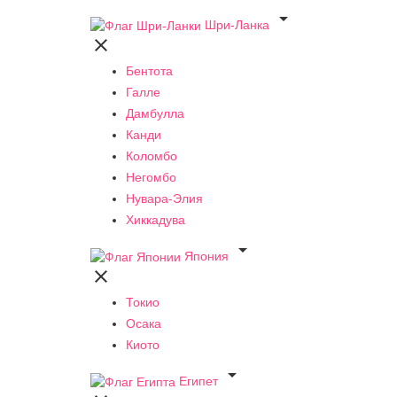

Шри-Ланка

Бентота
Галле
Дамбулла
Канди
Коломбо
Негомбо
Нувара-Элия
Хиккадува

Япония

Токио
Осака
Киото

Египет