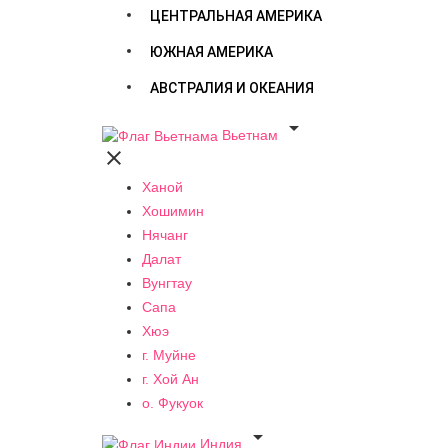
ЦЕНТРАЛЬНАЯ АМЕРИКА
ЮЖНАЯ АМЕРИКА
АВСТРАЛИЯ И ОКЕАНИЯ

Вьетнам

Ханой
Хошимин
Нячанг
Далат
Вунгтау
Сапа
Хюэ
г. Муйне
г. Хой Ан
о. Фукуок

Индия