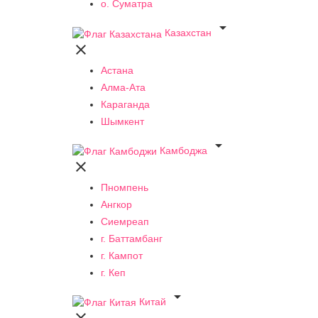
о. Суматра

Казахстан

Астана
Алма-Ата
Караганда
Шымкент

Камбоджа

Пномпень
Ангкор
Сиемреап
г. Баттамбанг
г. Кампот
г. Кеп

Китай