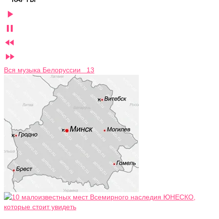




Вся музыка Белоруссии 13