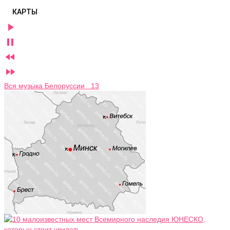
КАРТЫ




Вся музыка Белоруссии 13