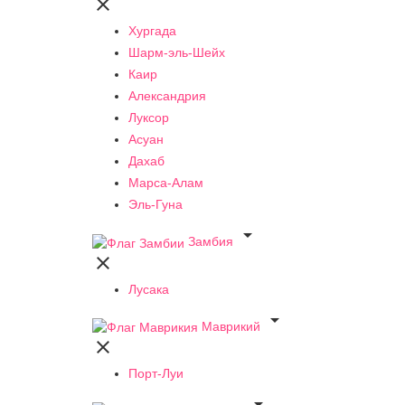

Хургада
Шарм-эль-Шейх
Каир
Александрия
Луксор
Асуан
Дахаб
Марса-Алам
Эль-Гуна

Замбия

Лусака

Маврикий

Порт-Луи
