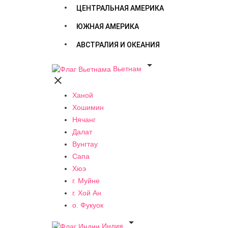
ЦЕНТРАЛЬНАЯ АМЕРИКА
ЮЖНАЯ АМЕРИКА
АВСТРАЛИЯ И ОКЕАНИЯ

Вьетнам

Ханой
Хошимин
Нячанг
Далат
Вунгтау
Сапа
Хюэ
г. Муйне
г. Хой Ан
о. Фукуок

Индия