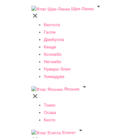

Шри-Ланка

Бентота
Галле
Дамбулла
Канди
Коломбо
Негомбо
Нувара-Элия
Хиккадува

Япония

Токио
Осака
Киото

Египет