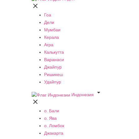

Гоа
Дели
Мумбаи
Керала
Агра
Калькутта
Варанаси
Джайпур
Ришикеш
Удайпур

Индонезия

о. Бали
о. Ява
о. Ломбок
Джакарта