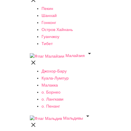

Пекин
Шанхай
Гонконг
Остров Хайнань
Гуанчжоу
Тибет

Малайзия

Джохор-Бару
Куала-Лумпур
Малакка
о. Борнео
о. Лангкави
о. Пенанг

Мальдивы
