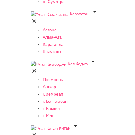
о. Суматра

Казахстан

Астана
Алма-Ата
Караганда
Шымкент

Камбоджа

Пномпень
Ангкор
Сиемреап
г. Баттамбанг
г. Кампот
г. Кеп

Китай