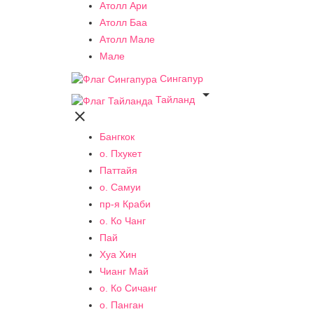
Атолл Ари
Атолл Баа
Атолл Мале
Мале
Сингапур

Тайланд

Бангкок
о. Пхукет
Паттайя
о. Самуи
пр-я Краби
о. Ко Чанг
Пай
Хуа Хин
Чианг Май
о. Ко Сичанг
о. Панган