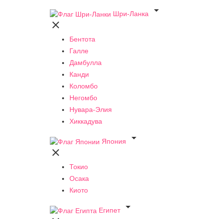

Шри-Ланка

Бентота
Галле
Дамбулла
Канди
Коломбо
Негомбо
Нувара-Элия
Хиккадува

Япония

Токио
Осака
Киото

Египет