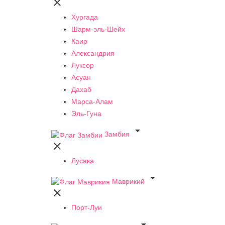

Хургада
Шарм-эль-Шейх
Каир
Александрия
Луксор
Асуан
Дахаб
Марса-Алам
Эль-Гуна

Замбия

Лусака

Маврикий

Порт-Луи
