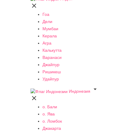

Гоа
Дели
Мумбаи
Керала
Агра
Калькутта
Варанаси
Джайпур
Ришикеш
Удайпур

Индонезия

о. Бали
о. Ява
о. Ломбок
Джакарта