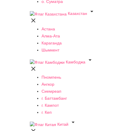
о. Суматра

Казахстан

Астана
Алма-Ата
Караганда
Шымкент

Камбоджа

Пномпень
Ангкор
Сиемреап
г. Баттамбанг
г. Кампот
г. Кеп

Китай