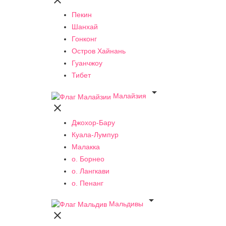

Пекин
Шанхай
Гонконг
Остров Хайнань
Гуанчжоу
Тибет

Малайзия

Джохор-Бару
Куала-Лумпур
Малакка
о. Борнео
о. Лангкави
о. Пенанг

Мальдивы
