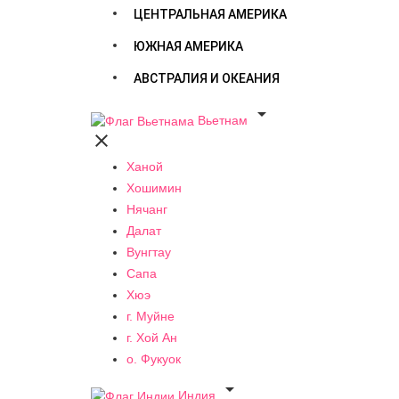
ЦЕНТРАЛЬНАЯ АМЕРИКА
ЮЖНАЯ АМЕРИКА
АВСТРАЛИЯ И ОКЕАНИЯ

Вьетнам

Ханой
Хошимин
Нячанг
Далат
Вунгтау
Сапа
Хюэ
г. Муйне
г. Хой Ан
о. Фукуок

Индия