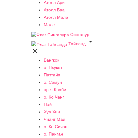
Атолл Ари
Атолл Баа
Атолл Мале
Мале
Сингапур

Тайланд

Бангкок
о. Пхукет
Паттайя
о. Самуи
пр-я Краби
о. Ко Чанг
Пай
Хуа Хин
Чианг Май
о. Ко Сичанг
о. Панган