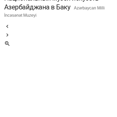
Азербайджана в Баку
Azərbaycan Milli
İncəsənət Muzeyi


