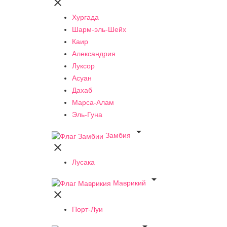

Хургада
Шарм-эль-Шейх
Каир
Александрия
Луксор
Асуан
Дахаб
Марса-Алам
Эль-Гуна

Замбия

Лусака

Маврикий

Порт-Луи
