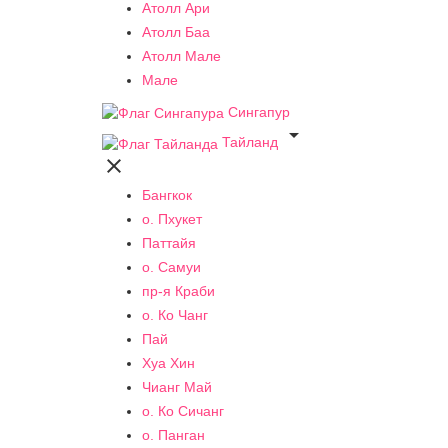
Атолл Ари
Атолл Баа
Атолл Мале
Мале
Сингапур

Тайланд

Бангкок
о. Пхукет
Паттайя
о. Самуи
пр-я Краби
о. Ко Чанг
Пай
Хуа Хин
Чианг Май
о. Ко Сичанг
о. Панган