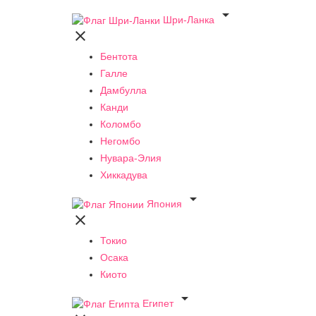

Шри-Ланка

Бентота
Галле
Дамбулла
Канди
Коломбо
Негомбо
Нувара-Элия
Хиккадува

Япония

Токио
Осака
Киото

Египет