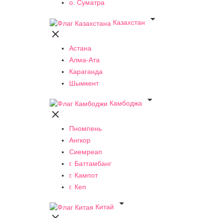
о. Суматра

Казахстан

Астана
Алма-Ата
Караганда
Шымкент

Камбоджа

Пномпень
Ангкор
Сиемреап
г. Баттамбанг
г. Кампот
г. Кеп

Китай