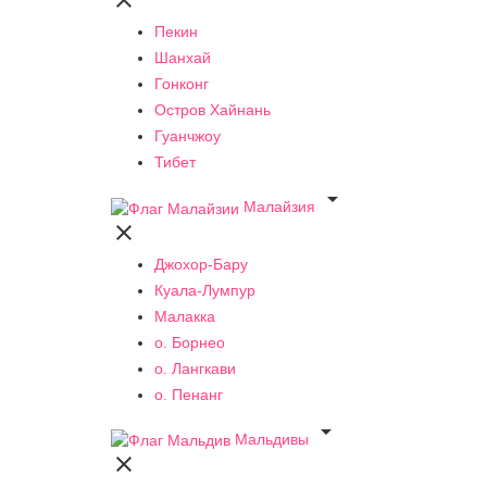

Пекин
Шанхай
Гонконг
Остров Хайнань
Гуанчжоу
Тибет

Малайзия

Джохор-Бару
Куала-Лумпур
Малакка
о. Борнео
о. Лангкави
о. Пенанг

Мальдивы
