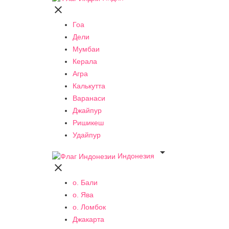

Гоа
Дели
Мумбаи
Керала
Агра
Калькутта
Варанаси
Джайпур
Ришикеш
Удайпур

Индонезия

о. Бали
о. Ява
о. Ломбок
Джакарта