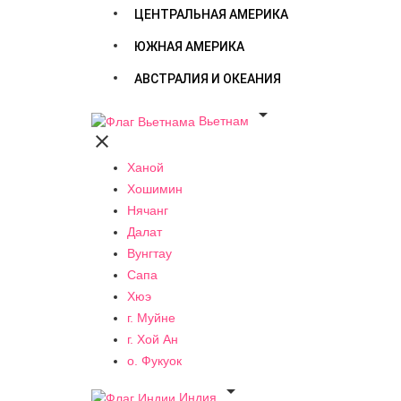
ЦЕНТРАЛЬНАЯ АМЕРИКА
ЮЖНАЯ АМЕРИКА
АВСТРАЛИЯ И ОКЕАНИЯ

Вьетнам

Ханой
Хошимин
Нячанг
Далат
Вунгтау
Сапа
Хюэ
г. Муйне
г. Хой Ан
о. Фукуок

Индия