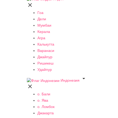

Гоа
Дели
Мумбаи
Керала
Агра
Калькутта
Варанаси
Джайпур
Ришикеш
Удайпур

Индонезия

о. Бали
о. Ява
о. Ломбок
Джакарта