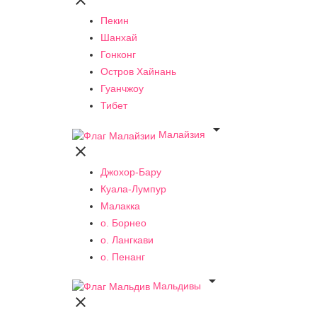

Пекин
Шанхай
Гонконг
Остров Хайнань
Гуанчжоу
Тибет

Малайзия

Джохор-Бару
Куала-Лумпур
Малакка
о. Борнео
о. Лангкави
о. Пенанг

Мальдивы
