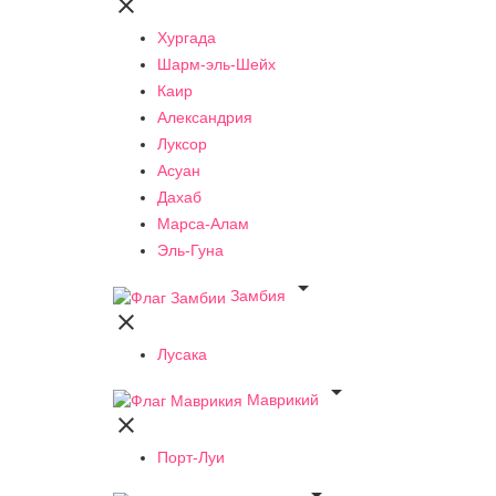

Хургада
Шарм-эль-Шейх
Каир
Александрия
Луксор
Асуан
Дахаб
Марса-Алам
Эль-Гуна

Замбия

Лусака

Маврикий

Порт-Луи
