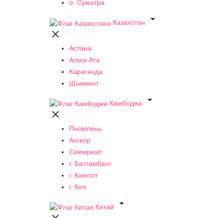
о. Суматра

Казахстан

Астана
Алма-Ата
Караганда
Шымкент

Камбоджа

Пномпень
Ангкор
Сиемреап
г. Баттамбанг
г. Кампот
г. Кеп

Китай