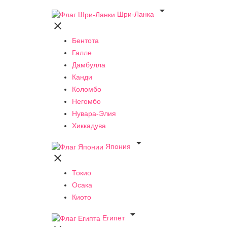

Шри-Ланка

Бентота
Галле
Дамбулла
Канди
Коломбо
Негомбо
Нувара-Элия
Хиккадува

Япония

Токио
Осака
Киото

Египет