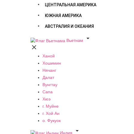
ЦЕНТРАЛЬНАЯ АМЕРИКА
ЮЖНАЯ АМЕРИКА
АВСТРАЛИЯ И ОКЕАНИЯ

Вьетнам

Ханой
Хошимин
Нячанг
Далат
Вунгтау
Сапа
Хюэ
г. Муйне
г. Хой Ан
о. Фукуок

Индия