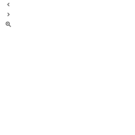


