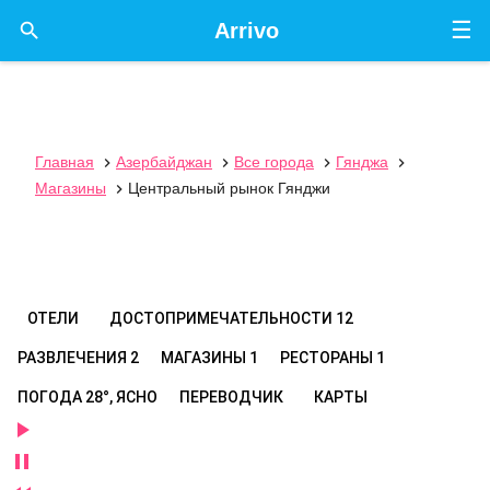
☰

Arrivo
Главная
Азербайджан
Все города
Гянджа




Магазины
Центральный рынок Гянджи

ОТЕЛИ
ДОСТОПРИМЕЧАТЕЛЬНОСТИ
12
РАЗВЛЕЧЕНИЯ
2
МАГАЗИНЫ
1
РЕСТОРАНЫ
1
ПОГОДА
28°, ЯСНО
ПЕРЕВОДЧИК
КАРТЫ

