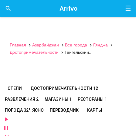
☰

Arrivo
Главная
Азербайджан
Все города
Гянджа




Достопримечательности
Гейгельский...

ОТЕЛИ
ДОСТОПРИМЕЧАТЕЛЬНОСТИ
12
РАЗВЛЕЧЕНИЯ
2
МАГАЗИНЫ
1
РЕСТОРАНЫ
1
ПОГОДА
32°, ЯСНО
ПЕРЕВОДЧИК
КАРТЫ

