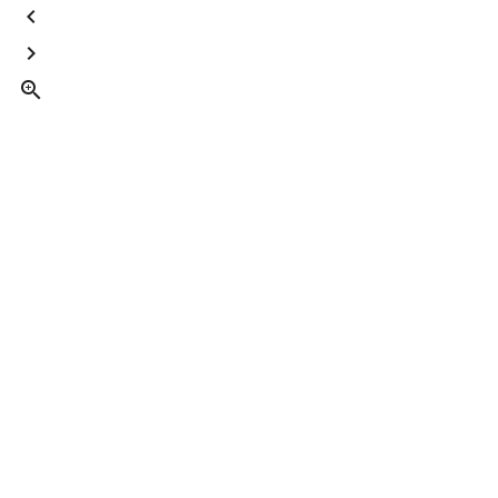


