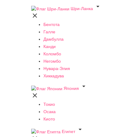

Шри-Ланка

Бентота
Галле
Дамбулла
Канди
Коломбо
Негомбо
Нувара-Элия
Хиккадува

Япония

Токио
Осака
Киото

Египет