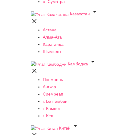
о. Суматра

Казахстан

Астана
Алма-Ата
Караганда
Шымкент

Камбоджа

Пномпень
Ангкор
Сиемреап
г. Баттамбанг
г. Кампот
г. Кеп

Китай