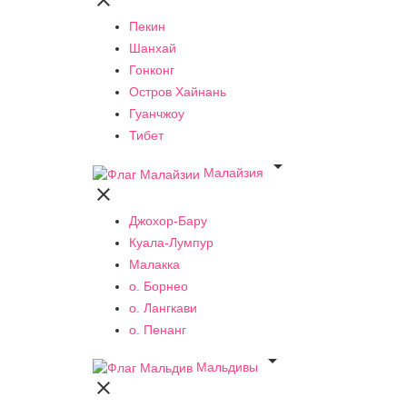

Пекин
Шанхай
Гонконг
Остров Хайнань
Гуанчжоу
Тибет

Малайзия

Джохор-Бару
Куала-Лумпур
Малакка
о. Борнео
о. Лангкави
о. Пенанг

Мальдивы
