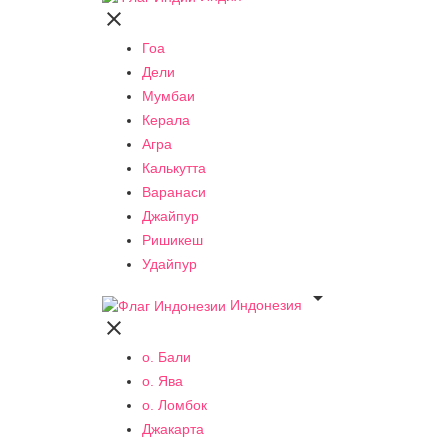

Гоа
Дели
Мумбаи
Керала
Агра
Калькутта
Варанаси
Джайпур
Ришикеш
Удайпур

Индонезия

о. Бали
о. Ява
о. Ломбок
Джакарта