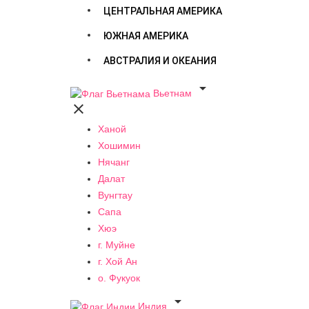
ЦЕНТРАЛЬНАЯ АМЕРИКА
ЮЖНАЯ АМЕРИКА
АВСТРАЛИЯ И ОКЕАНИЯ

Вьетнам

Ханой
Хошимин
Нячанг
Далат
Вунгтау
Сапа
Хюэ
г. Муйне
г. Хой Ан
о. Фукуок

Индия