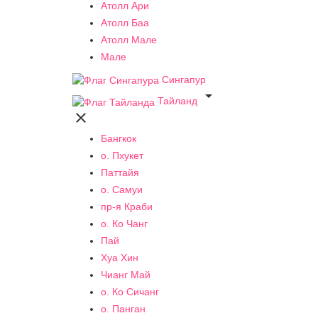
Атолл Ари
Атолл Баа
Атолл Мале
Мале
Сингапур

Тайланд

Бангкок
о. Пхукет
Паттайя
о. Самуи
пр-я Краби
о. Ко Чанг
Пай
Хуа Хин
Чианг Май
о. Ко Сичанг
о. Панган