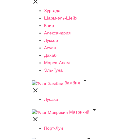

Хургада
Шарм-эль-Шейх
Каир
Александрия
Луксор
Асуан
Дахаб
Марса-Алам
Эль-Гуна

Замбия

Лусака

Маврикий

Порт-Луи
