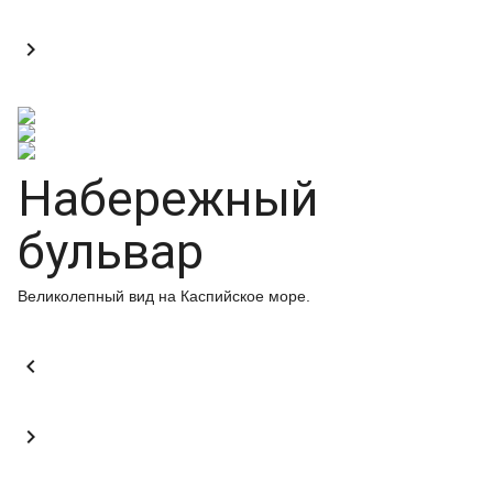

Набережный
бульвар
Великолепный вид на Каспийское море.

