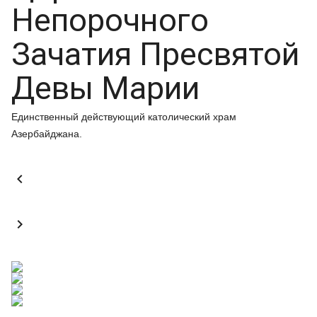
Непорочного
Зачатия Пресвятой
Девы Марии
Единственный действующий католический храм
Азербайджана.

