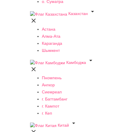
о. Суматра

Казахстан

Астана
Алма-Ата
Караганда
Шымкент

Камбоджа

Пномпень
Ангкор
Сиемреап
г. Баттамбанг
г. Кампот
г. Кеп

Китай