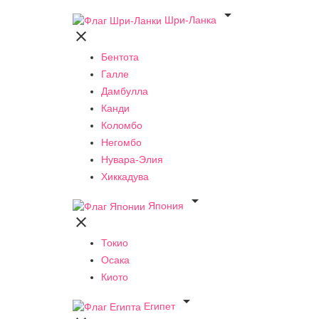

Шри-Ланка

Бентота
Галле
Дамбулла
Канди
Коломбо
Негомбо
Нувара-Элия
Хиккадува

Япония

Токио
Осака
Киото

Египет