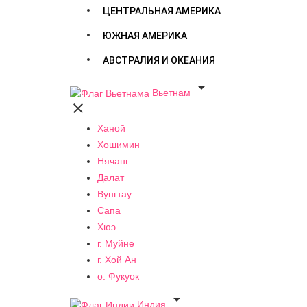
ЦЕНТРАЛЬНАЯ АМЕРИКА
ЮЖНАЯ АМЕРИКА
АВСТРАЛИЯ И ОКЕАНИЯ

Вьетнам

Ханой
Хошимин
Нячанг
Далат
Вунгтау
Сапа
Хюэ
г. Муйне
г. Хой Ан
о. Фукуок

Индия