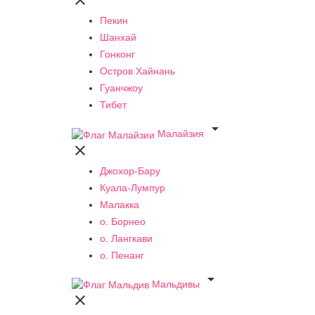

Пекин
Шанхай
Гонконг
Остров Хайнань
Гуанчжоу
Тибет

Малайзия

Джохор-Бару
Куала-Лумпур
Малакка
о. Борнео
о. Лангкави
о. Пенанг

Мальдивы
