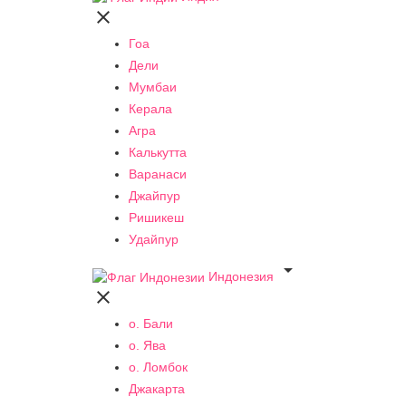

Гоа
Дели
Мумбаи
Керала
Агра
Калькутта
Варанаси
Джайпур
Ришикеш
Удайпур

Индонезия

о. Бали
о. Ява
о. Ломбок
Джакарта