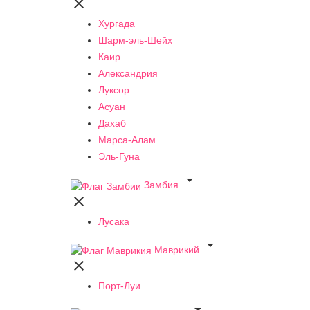

Хургада
Шарм-эль-Шейх
Каир
Александрия
Луксор
Асуан
Дахаб
Марса-Алам
Эль-Гуна

Замбия

Лусака

Маврикий

Порт-Луи
