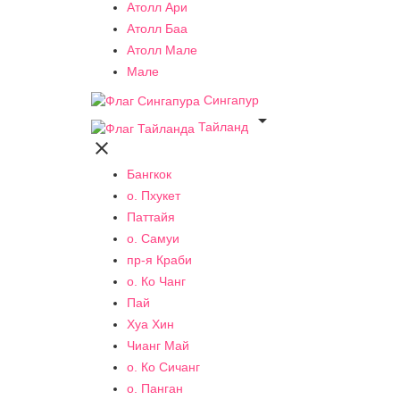
Атолл Ари
Атолл Баа
Атолл Мале
Мале
Сингапур

Тайланд

Бангкок
о. Пхукет
Паттайя
о. Самуи
пр-я Краби
о. Ко Чанг
Пай
Хуа Хин
Чианг Май
о. Ко Сичанг
о. Панган