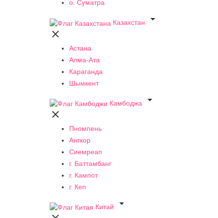
о. Суматра

Казахстан

Астана
Алма-Ата
Караганда
Шымкент

Камбоджа

Пномпень
Ангкор
Сиемреап
г. Баттамбанг
г. Кампот
г. Кеп

Китай