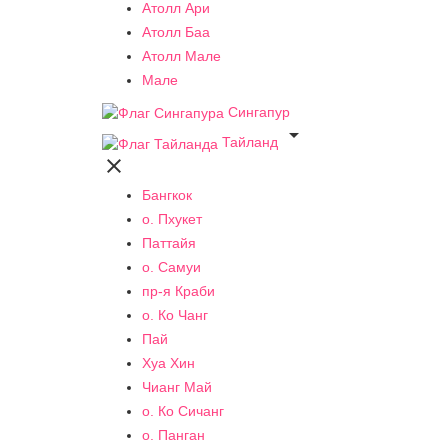
Атолл Ари
Атолл Баа
Атолл Мале
Мале
Сингапур

Тайланд

Бангкок
о. Пхукет
Паттайя
о. Самуи
пр-я Краби
о. Ко Чанг
Пай
Хуа Хин
Чианг Май
о. Ко Сичанг
о. Панган