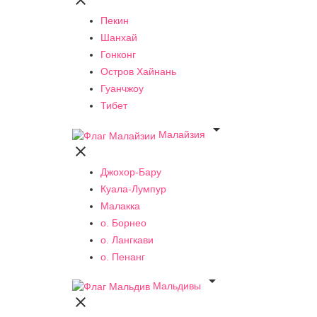

Пекин
Шанхай
Гонконг
Остров Хайнань
Гуанчжоу
Тибет

Малайзия

Джохор-Бару
Куала-Лумпур
Малакка
о. Борнео
о. Лангкави
о. Пенанг

Мальдивы
