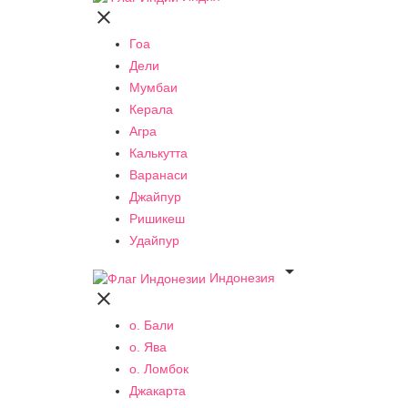

Гоа
Дели
Мумбаи
Керала
Агра
Калькутта
Варанаси
Джайпур
Ришикеш
Удайпур

Индонезия

о. Бали
о. Ява
о. Ломбок
Джакарта