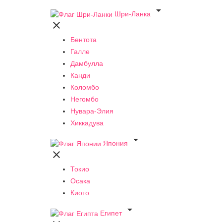

Шри-Ланка

Бентота
Галле
Дамбулла
Канди
Коломбо
Негомбо
Нувара-Элия
Хиккадува

Япония

Токио
Осака
Киото

Египет