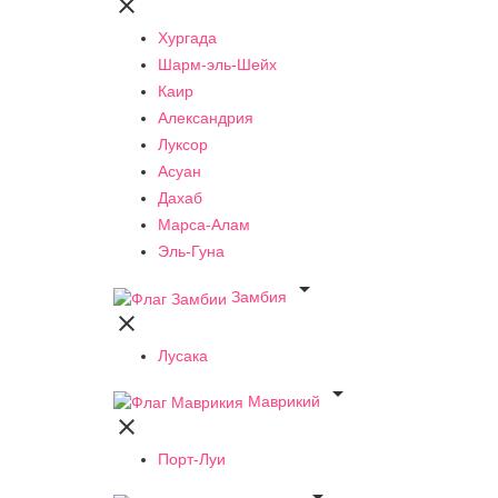

Хургада
Шарм-эль-Шейх
Каир
Александрия
Луксор
Асуан
Дахаб
Марса-Алам
Эль-Гуна

Замбия

Лусака

Маврикий

Порт-Луи
