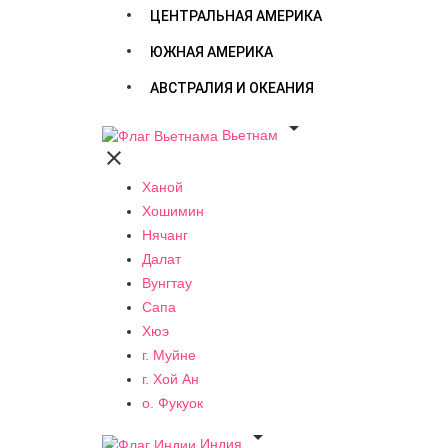
ЦЕНТРАЛЬНАЯ АМЕРИКА
ЮЖНАЯ АМЕРИКА
АВСТРАЛИЯ И ОКЕАНИЯ

Вьетнам

Ханой
Хошимин
Нячанг
Далат
Вунгтау
Сапа
Хюэ
г. Муйне
г. Хой Ан
о. Фукуок

Индия