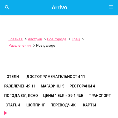
☰

Arrivo
Главная
Австрия
Все города
Грац




Развлечения
Postgarage

ОТЕЛИ
ДОСТОПРИМЕЧАТЕЛЬНОСТИ
11
РАЗВЛЕЧЕНИЯ
11
МАГАЗИНЫ
5
РЕСТОРАНЫ
4
ПОГОДА
35°, ЯСНО
ЦЕНЫ
1 EUR = 89.1 RUB
ТРАНСПОРТ
СТАТЬИ
ШОППИНГ
ПЕРЕВОДЧИК
КАРТЫ
