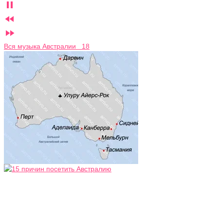



Вся музыка Австралии 18