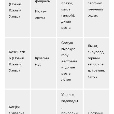
февраль
пляжи,
серфинг,
(Новый
китов
пляжный
Южный
Июнь–
(зимой),
отдых
Уэльс)
август
дикие
цветы
Самую
Лыжи,
высокую
Kosciuszk
сноуборд,
гору
o (Новый
Круглый
горный
Австрали
Южный
год
велосипе
и, дикие
Уэльс)
д, трекинг,
цветы
каноэ
летом
Ущелья,
водопады
Karijini
,
(Западна
природны
Сложный