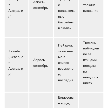
Август–
я
е
трекинг,
сентябрь
Австрали
плаватель
плавание
я)
ные
бассейны
в скалах
Трекинг,
Пейзажи,
наблюден
Kakadu
занесенн
ие за
(Северна
ые в
Апрель–
птицами,
я
список
сентябрь
поездки
Австрали
всемирно
на
я)
го
внедорож
наследия
никах
Бирюзовы
е воды,