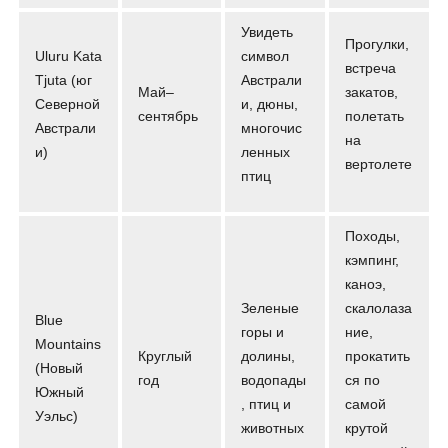
Увидеть
Прогулки,
Uluru Kata
символ
встреча
Tjuta (юг
Австрали
Май–
закатов,
Северной
и, дюны,
сентябрь
полетать
Австрали
многочис
на
и)
ленных
вертолете
птиц
Походы,
кэмпинг,
каноэ,
Зеленые
скалолаза
Blue
горы и
ние,
Mountains
Круглый
долины,
прокатить
(Новый
год
водопады
ся по
Южный
, птиц и
самой
Уэльс)
животных
крутой