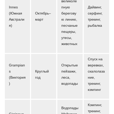
великоле
Innes
пную
Дайвинг,
(Южная
Октябрь–
берегову
серфинг,
Австрали
март
ю линию,
трекинг,
я)
песчаные
рыбалка
пещеры,
утесы,
животных
Спуск на
Grampian
Открытые
веревках,
s
Круглый
пейзажи,
скалолаза
(Виктория
год
леса,
ние,
)
водопады
трекинг,
кэмпинг
Кэмпинг,
Водопады
трекинг,