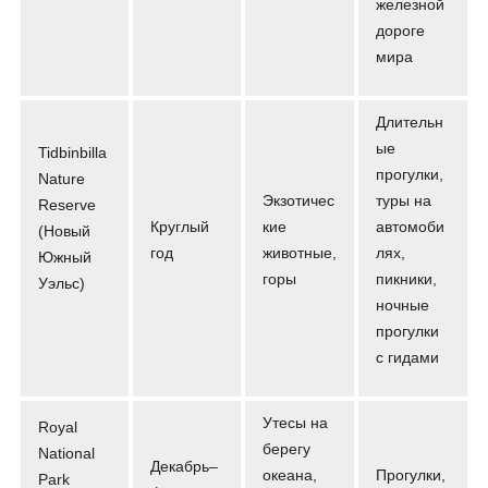
железной
дороге
мира
Длительн
ые
Tidbinbilla
прогулки,
Nature
Экзотичес
туры на
Reserve
Круглый
кие
автомоби
(Новый
год
животные,
лях,
Южный
горы
пикники,
Уэльс)
ночные
прогулки
с гидами
Утесы на
Royal
берегу
National
Декабрь–
океана,
Прогулки,
Park