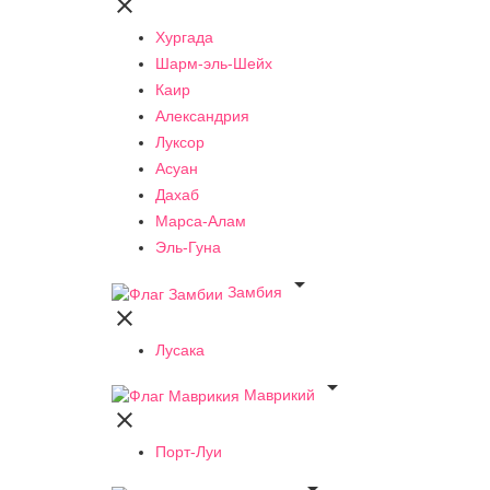

Хургада
Шарм-эль-Шейх
Каир
Александрия
Луксор
Асуан
Дахаб
Марса-Алам
Эль-Гуна

Замбия

Лусака

Маврикий

Порт-Луи
