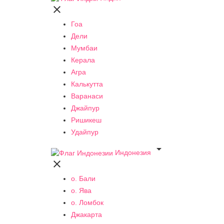

Гоа
Дели
Мумбаи
Керала
Агра
Калькутта
Варанаси
Джайпур
Ришикеш
Удайпур

Индонезия

о. Бали
о. Ява
о. Ломбок
Джакарта