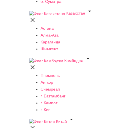
о. Суматра

Казахстан

Астана
Алма-Ата
Караганда
Шымкент

Камбоджа

Пномпень
Ангкор
Сиемреап
г. Баттамбанг
г. Кампот
г. Кеп

Китай