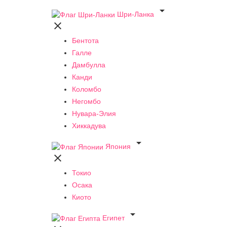

Шри-Ланка

Бентота
Галле
Дамбулла
Канди
Коломбо
Негомбо
Нувара-Элия
Хиккадува

Япония

Токио
Осака
Киото

Египет