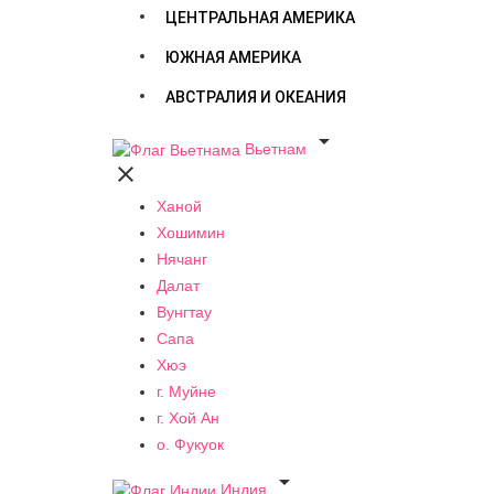
ЦЕНТРАЛЬНАЯ АМЕРИКА
ЮЖНАЯ АМЕРИКА
АВСТРАЛИЯ И ОКЕАНИЯ

Вьетнам

Ханой
Хошимин
Нячанг
Далат
Вунгтау
Сапа
Хюэ
г. Муйне
г. Хой Ан
о. Фукуок

Индия