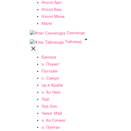
Атолл Ари
Атолл Баа
Атолл Мале
Мале
Сингапур

Тайланд

Бангкок
о. Пхукет
Паттайя
о. Самуи
пр-я Краби
о. Ко Чанг
Пай
Хуа Хин
Чианг Май
о. Ко Сичанг
о. Панган