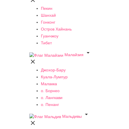

Пекин
Шанхай
Гонконг
Остров Хайнань
Гуанчжоу
Тибет

Малайзия

Джохор-Бару
Куала-Лумпур
Малакка
о. Борнео
о. Лангкави
о. Пенанг

Мальдивы
