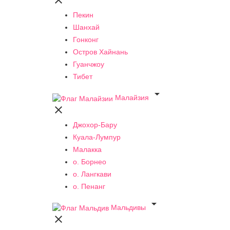

Пекин
Шанхай
Гонконг
Остров Хайнань
Гуанчжоу
Тибет

Малайзия

Джохор-Бару
Куала-Лумпур
Малакка
о. Борнео
о. Лангкави
о. Пенанг

Мальдивы
