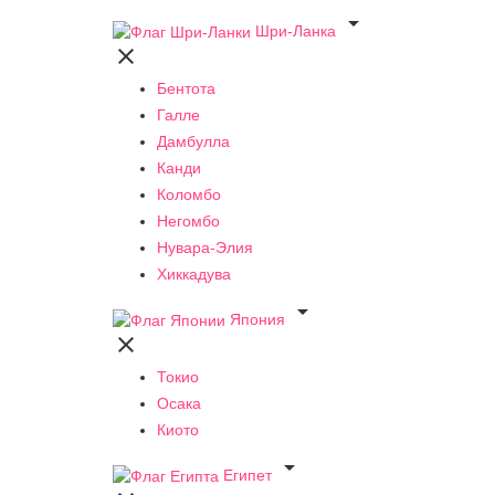

Шри-Ланка

Бентота
Галле
Дамбулла
Канди
Коломбо
Негомбо
Нувара-Элия
Хиккадува

Япония

Токио
Осака
Киото

Египет