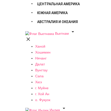
ЦЕНТРАЛЬНАЯ АМЕРИКА
ЮЖНАЯ АМЕРИКА
АВСТРАЛИЯ И ОКЕАНИЯ

Вьетнам

Ханой
Хошимин
Нячанг
Далат
Вунгтау
Сапа
Хюэ
г. Муйне
г. Хой Ан
о. Фукуок

Индия