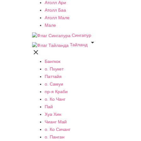
Атолл Ари
Атолл Баа
Атолл Мале
Мале
Сингапур

Тайланд

Бангкок
о. Пхукет
Паттайя
о. Самуи
пр-я Краби
о. Ко Чанг
Пай
Хуа Хин
Чианг Май
о. Ко Сичанг
о. Панган