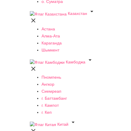
о. Суматра

Казахстан

Астана
Алма-Ата
Караганда
Шымкент

Камбоджа

Пномпень
Ангкор
Сиемреап
г. Баттамбанг
г. Кампот
г. Кеп

Китай