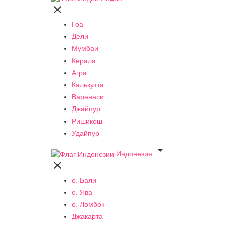

Гоа
Дели
Мумбаи
Керала
Агра
Калькутта
Варанаси
Джайпур
Ришикеш
Удайпур

Индонезия

о. Бали
о. Ява
о. Ломбок
Джакарта