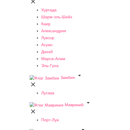

Хургада
Шарм-эль-Шейх
Каир
Александрия
Луксор
Асуан
Дахаб
Марса-Алам
Эль-Гуна

Замбия

Лусака

Маврикий

Порт-Луи
